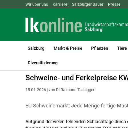
Landwirtschaftskammern:
Wir über uns
Karriere
Salzburger Bauer
ÖSTERREICH
BGLD
Presse
KTN
Salzburg
Markt & Preise
Pflanzen
Tiere
(current)1
LK Salzburg
Markt & Preise
Schweine & Ferkel
Diversifizierung
Schweine- und Ferkelpreise K
15.01.2026 | von DI Raimund Tschiggerl
EU-Schweinemarkt: Jede Menge fertige Masts
Aufgrund der vielen fehlenden Schlachttage durch