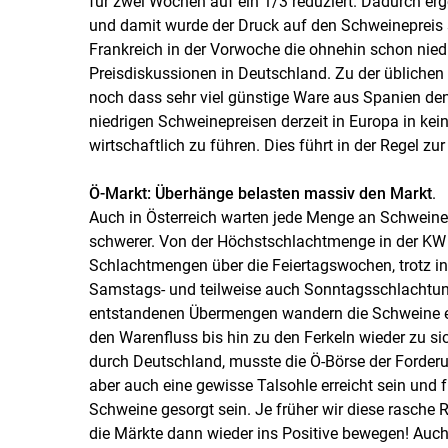
für zwei Wochen auf ein 1/3 reduziert. Dadurch er
und damit wurde der Druck auf den Schweinepreis
Frankreich in der Vorwoche die ohnehin schon nie
Preisdiskussionen in Deutschland. Zu der üblich
noch dass sehr viel günstige Ware aus Spanien den 
niedrigen Schweinepreisen derzeit in Europa in ke
wirtschaftlich zu führen. Dies führt in der Regel z
Ö-Markt: Überhänge belasten massiv den Markt
.
Auch in Österreich warten jede Menge an Schwein
schwerer. Von der Höchstschlachtmenge in der KW 
Schlachtmengen über die Feiertagswochen, trotz i
Samstags- und teilweise auch Sonntagsschlachtun
entstandenen Übermengen wandern die Schweine ers
den Warenfluss bis hin zu den Ferkeln wieder zu s
durch Deutschland, musste die Ö-Börse der Forderu
aber auch eine gewisse Talsohle erreicht sein und 
Schweine gesorgt sein. Je früher wir diese rasche
die Märkte dann wieder ins Positive bewegen! Auch