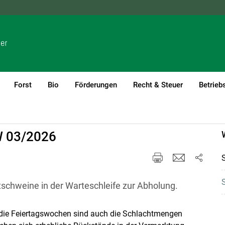
NÖ
OÖ
SBG
STMK
TIROL
VBG
WIEN
Forst
Bio
Förderungen
Recht & Steuer
Betrieb
W 03/2026
chweine in der Warteschleife zur Abholung.
 die Feiertagswochen sind auch die Schlachtmengen