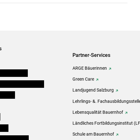
s
Partner-Services
ARGE Bäuerinnen
auernkammern
Green Care
erinnen und Mitarbeiter
Landjugend Salzburg
er Bauer
Lehrlings- &. Fachausbildungsstell
Lebensqualität Bauernhof
e
Ländliches Fortbildungsinstitut (LF
eigen
Schule am Bauernhof
ogisches Forum