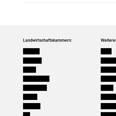
Landwirtschaftskammern:
Weitere
Österreich
Presse
Burgenland
Bezirksb
Kärnten
Mitarbeit
Niederösterreich
Salzburg
Oberösterreich
Karriere
Salzburg
Verbänd
Steiermark
Kleinanz
Tirol
Wildökol