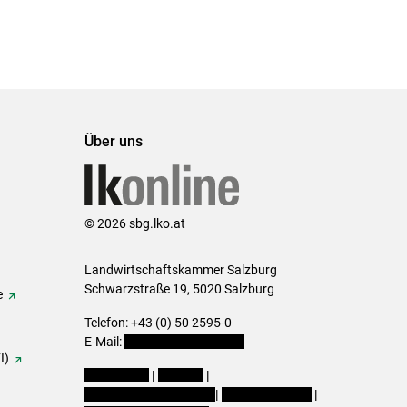
Über uns
© 2026 sbg.lko.at
Landwirtschaftskammer Salzburg
Schwarzstraße 19, 5020 Salzburg
e
Telefon: +43 (0) 50 2595-0
E-Mail:
office@lk-salzburg.at
I)
Impressum
|
Kontakt
|
Datenschutzerklärung
|
Barrierefreiheit
|