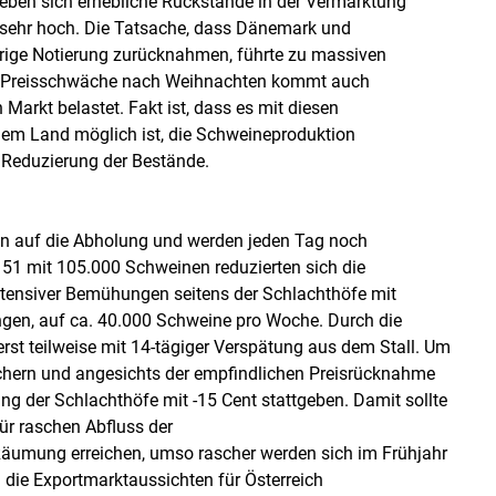
geben sich erhebliche Rückstände in der Vermarktung
 sehr hoch. Die Tatsache, dass Dänemark und
drige Notierung zurücknahmen, führte zu massiven
en Preisschwäche nach Weihnachten kommt auch
Markt belastet. Fakt ist, dass es mit diesen
inem Land möglich ist, die Schweineproduktion
ur Reduzierung der Bestände.
en auf die Abholung und werden jeden Tag noch
Skip to main content
51 mit 105.000 Schweinen reduzierten sich die
ntensiver Bemühungen seitens der Schlachthöfe mit
gen, auf ca. 40.000 Schweine pro Woche. Durch die
t teilweise mit 14-tägiger Verspätung aus dem Stall. Um
ichern und angesichts der empfindlichen Preisrücknahme
ng der Schlachthöfe mit -15 Cent stattgeben. Damit sollte
für raschen Abfluss der
 Räumung erreichen, umso rascher werden sich im Frühjahr
 die Exportmarktaussichten für Österreich