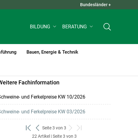
Bundesländer +
QUICK LINKS +
BILDUNG
BERATUNG
sführung
Bauen, Energie & Technik
Weitere Fachinformation
Schweine- und Ferkelpreise KW 10/2026
Schweine- und Ferkelpreise KW 03/2026
Seite 3 von 3
zum
zurück
weiter
zum
22 Artikel | Seite 3 von 3