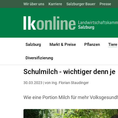
Landwirtschaftskammern:
Wir über uns
Karriere
Salzburger Bauer
ÖSTERREICH
BGLD
Presse
KTN
Salzburg
Markt & Preise
Pflanzen
Tiere
LK Salzburg
Tiere
Rinder
Milchprodukte und Qualität
Diversifizierung
Schulmilch - wichtiger denn je
30.03.2023 | von Ing. Florian Staudinger
Wie eine Portion Milch für mehr Volksgesund