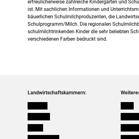
erfreulicherweise zahlreiche Kindergärten und Schu
ist. Mit sachlichen Informationen und Unterrichtsm
bäuerlichen Schulmilchproduzenten, die Landwir
Schulprogramm/Milch. Die regionalen Schulmilchba
schulmilchtrinkenden Kinder die sehr beliebten Sch
verschiedenen Farben bedruckt sind.
Landwirtschaftskammern:
Weitere
Österreich
Presse
Burgenland
Bezirksb
Kärnten
Mitarbeit
Niederösterreich
Salzburg