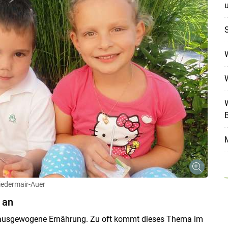
W
B
Skip to main content
M
iedermair-Auer
 an
e ausgewogene Ernährung. Zu oft kommt dieses Thema im