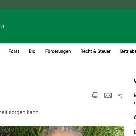
NÖ
OÖ
SBG
STMK
TIROL
VBG
WIEN
Forst
Bio
Förderungen
Recht & Steuer
Betrieb
(current)1
M
heit sorgen kann.
D