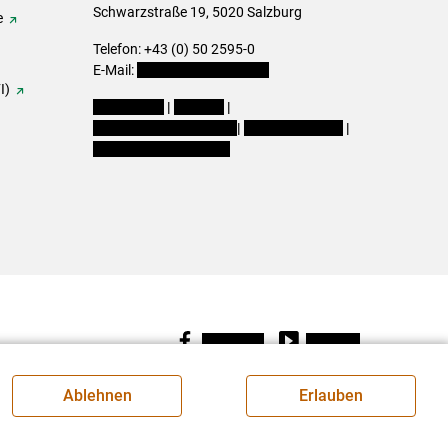
Schwarzstraße 19, 5020 Salzburg
e
Telefon: +43 (0) 50 2595-0
E-Mail:
office@lk-salzburg.at
I)
Impressum
|
Kontakt
|
Datenschutzerklärung
|
Barrierefreiheit
|
Cookie-Einstellungen
Facebook
Youtube
Ablehnen
Erlauben