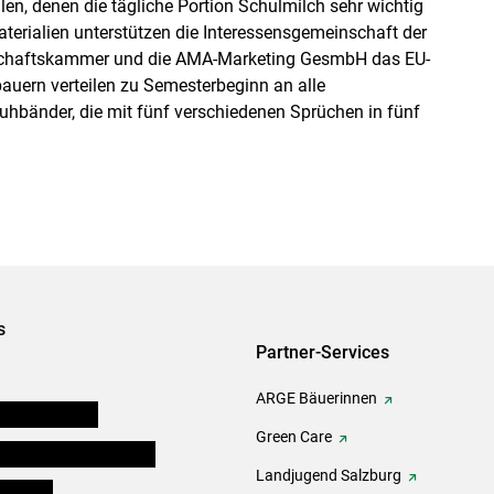
len, denen die tägliche Portion Schulmilch sehr wichtig
aterialien unterstützen die Interessensgemeinschaft der
tschaftskammer und die AMA-Marketing GesmbH das EU-
uern verteilen zu Semesterbeginn an alle
uhbänder, die mit fünf verschiedenen Sprüchen in fünf
s
Partner-Services
ARGE Bäuerinnen
auernkammern
Green Care
erinnen und Mitarbeiter
Landjugend Salzburg
er Bauer