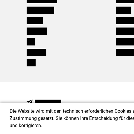
Oberösterreich
Karriere
Salzburg
Verbänd
Steiermark
Kleinanz
Tirol
Wildökol
Vorarlberg
Downloa
Wien
NEWSLETTER
Die Website wird mit den technisch erforderlichen Cookies 
Zustimmung gesetzt. Sie können Ihre Entscheidung für die
und korrigieren.