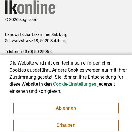
© 2026 sbg.lko.at
Landwirtschaftskammer Salzburg
Schwarzstraße 19, 5020 Salzburg
Telefon: +43 (0) 50 2595-0
E-Mail:
office@lk-salzburg.at
Die Website wird mit den technisch erforderlichen
Impressum
|
Kontakt
|
Datenschutzerklärung
|
Barrierefreiheit
|
Cookies ausgeführt. Andere Cookies werden nur mit Ihrer
Cookie-Einstellungen
Zustimmung gesetzt. Sie können Ihre Entscheidung für
diese Website in den
Cookie-Einstellungen
jederzeit
einsehen und korrigieren.
NEWSLETTER
Ablehnen
Erlauben