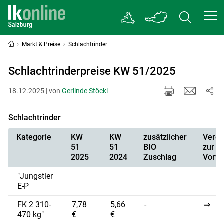
Markt & Preise
Schlachtrinder
Schlachtrinderpreise KW 51/2025
18.12.2025 | von
Gerlinde Stöckl
Schlachtrinder
Kategorie
KW
KW
zusätzlicher
Vergl
51
51
BIO
zur
2025
2024
Zuschlag
Vorw
"Jungstier
E-P
FK 2 310-
7,78
5,66
-
⇒
470 kg"
€
€