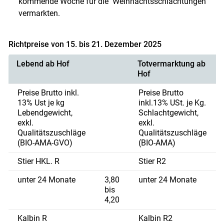
kommende Woche für die Weihnachtsschlachtungen
vermarkten.
Richtpreise von 15. bis 21. Dezember 2025
Lebend ab Hof
Totvermarktung ab
Hof
Preise Brutto inkl.
Preise Brutto
13% Ust je kg
inkl.13% USt. je Kg.
Lebendgewicht,
Schlachtgewicht,
exkl.
exkl.
Qualitätszuschläge
Qualitätszuschläge
(BIO-AMA-GVO)
(BIO-AMA)
Stier HKL. R
Stier R2
unter 24 Monate
3,80
unter 24 Monate
bis
4,20
Kalbin R
Kalbin R2