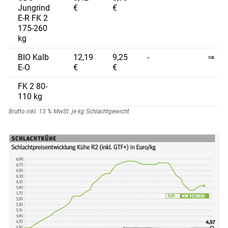
Jungrind
€
€
E-R FK 2
175-260
kg
BIO Kalb
12,19
9,25
-
⇒
E-O
€
€
FK 2 80-
110 kg
Brutto inkl. 13 % MwSt. je kg Schlachtgewicht
Skip to main content