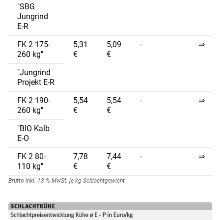
"SBG
Jungrind
E-R
FK 2 175-
5,31
5,09
-
⇒
260 kg"
€
€
"Jungrind
Projekt E-R
FK 2 190-
5,54
5,54
-
⇒
260 kg"
€
€
"BIO Kalb
E-O
FK 2 80-
7,78
7,44
-
⇒
110 kg"
€
€
Skip to main content
Brutto inkl. 13 % MwSt. je kg Schlachtgewicht