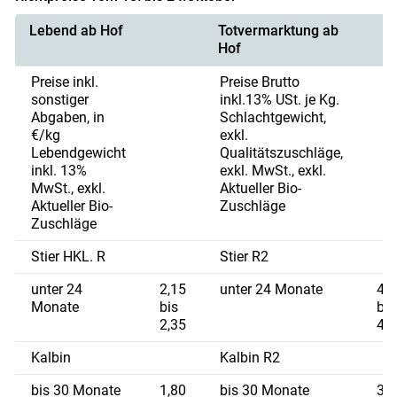
Lebend ab Hof
Totvermarktung ab
Hof
Preise inkl.
Preise Brutto
sonstiger
inkl.13% USt. je Kg.
Abgaben, in
Schlachtgewicht,
€/kg
exkl.
Lebendgewicht
Qualitätszuschläge,
inkl. 13%
exkl. MwSt., exkl.
MwSt., exkl.
Aktueller Bio-
Aktueller Bio-
Zuschläge
Zuschläge
Stier HKL. R
Stier R2
unter 24
2,15
unter 24 Monate
4,2
Monate
bis
bis
2,35
4,5
Kalbin
Kalbin R2
bis 30 Monate
1,80
bis 30 Monate
3,5