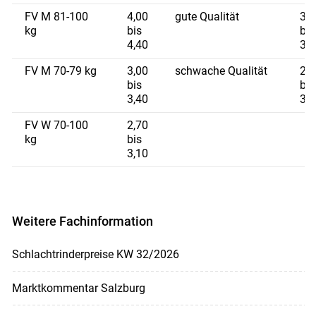
FV M 81-100
4,00
gute Qualität
3,1
kg
bis
bis
4,40
3,4
FV M 70-79 kg
3,00
schwache Qualität
2,8
bis
bis
3,40
3,1
FV W 70-100
2,70
kg
bis
3,10
Weitere Fachinformation
Schlachtrinderpreise KW 32/2026
Marktkommentar Salzburg