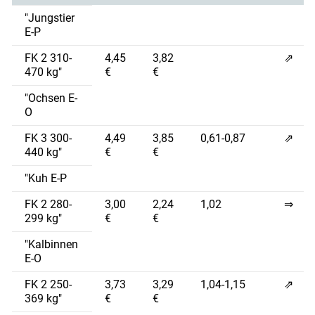
"Jungstier
E-P
FK 2 310-
4,45
3,82
⇗
470 kg"
€
€
"Ochsen E-
O
FK 3 300-
4,49
3,85
0,61-0,87
⇗
440 kg"
€
€
"Kuh E-P
FK 2 280-
3,00
2,24
1,02
⇒
299 kg"
€
€
"Kalbinnen
E-O
FK 2 250-
3,73
3,29
1,04-1,15
⇗
369 kg"
€
€