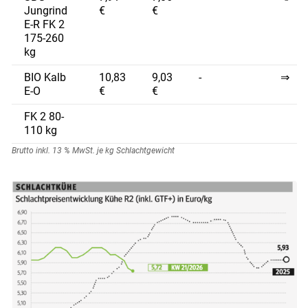
Jungrind
€
€
E-R FK 2
175-260
kg
BIO Kalb
10,83
9,03
-
⇒
E-O
€
€
FK 2 80-
110 kg
Brutto inkl. 13 % MwSt. je kg Schlachtgewicht
Skip to main content