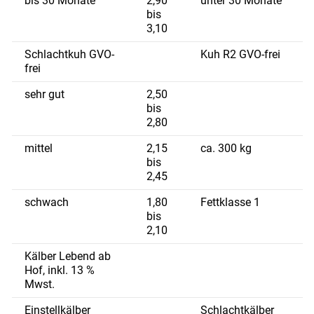
bis 30 Monate
2,90
unter 30 Monate
bis
3,10
Schlachtkuh GVO-
Kuh R2 GVO-frei
frei
sehr gut
2,50
bis
2,80
mittel
2,15
ca. 300 kg
bis
2,45
schwach
1,80
Fettklasse 1
bis
2,10
Kälber Lebend ab
Hof, inkl. 13 %
Mwst.
Einstellkälber
Schlachtkälber