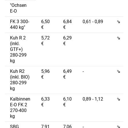
"Ochsen
E-O
FK 3 300-
6,50
6,84
0,61 - 0,89
⇘
440 kg"
€
€
Kuh R 2
5,72
6,29
⇘
(inkl.
€
€
GTF+)
280-299
kg
Kuh R2
5,96
6,49
-
⇘
(inkl. BIO)
€
€
280-299
kg
Kalbinnen
6,33
6,10
0,89 - 1,12
⇘
E-O FK 2
€
€
270-400
kg
SBG
7,91
7,06
-
⇘