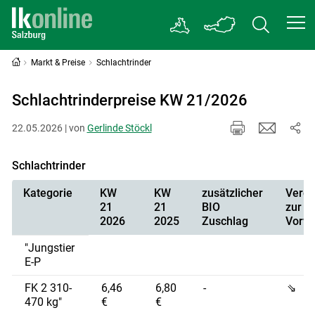
Markt & Preise
Schlachtrinder
Schlachtrinderpreise KW 21/2026
22.05.2026 | von
Gerlinde Stöckl
Schlachtrinder
Kategorie
KW
KW
zusätzlicher
Vergl
21
21
BIO
zur
2026
2025
Zuschlag
Vorw
"Jungstier
E-P
FK 2 310-
6,46
6,80
-
⇘
470 kg"
€
€