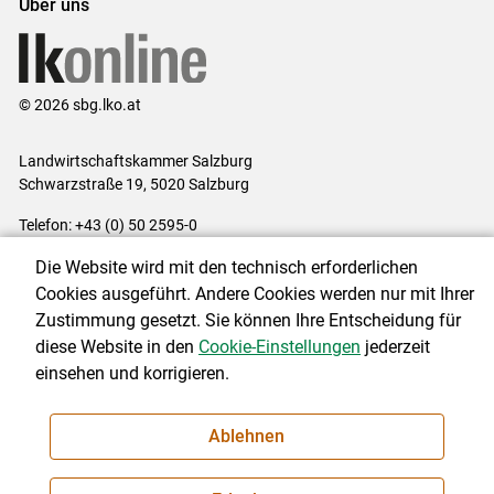
Über uns
© 2026 sbg.lko.at
Landwirtschaftskammer Salzburg
Schwarzstraße 19, 5020 Salzburg
Telefon: +43 (0) 50 2595-0
E-Mail:
office@lk-salzburg.at
Die Website wird mit den technisch erforderlichen
Impressum
|
Kontakt
|
Datenschutzerklärung
|
Barrierefreiheit
|
Cookies ausgeführt. Andere Cookies werden nur mit Ihrer
Cookie-Einstellungen
Zustimmung gesetzt. Sie können Ihre Entscheidung für
diese Website in den
Cookie-Einstellungen
jederzeit
einsehen und korrigieren.
NEWSLETTER
Ablehnen