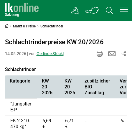
Markt & Preise
Schlachtrinder
Schlachtrinderpreise KW 20/2026
14.05.2026 | von
Gerlinde Stöckl
Schlachtrinder
Kategorie
KW
KW
zusätzlicher
Vergl
20
20
BIO
zur
2026
2025
Zuschlag
Vorw
"Jungstier
E-P
FK 2 310-
6,69
6,71
-
⇘
470 kg"
€
€