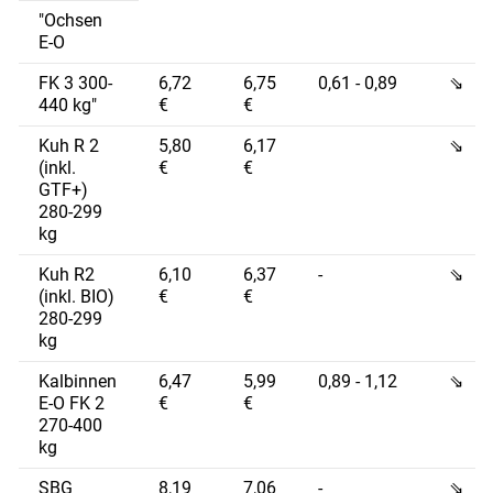
"Ochsen
E-O
FK 3 300-
6,72
6,75
0,61 - 0,89
⇘
440 kg"
€
€
Kuh R 2
5,80
6,17
⇘
(inkl.
€
€
GTF+)
280-299
kg
Kuh R2
6,10
6,37
-
⇘
(inkl. BIO)
€
€
280-299
kg
Kalbinnen
6,47
5,99
0,89 - 1,12
⇘
E-O FK 2
€
€
270-400
kg
SBG
8,19
7,06
-
⇘