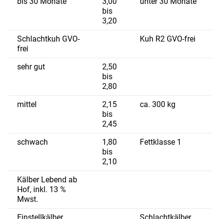
bis 30 Monate
3,00
unter 30 Monate
bis
3,20
Schlachtkuh GVO-
Kuh R2 GVO-frei
frei
sehr gut
2,50
bis
2,80
mittel
2,15
ca. 300 kg
bis
2,45
schwach
1,80
Fettklasse 1
bis
2,10
Kälber Lebend ab
Hof, inkl. 13 %
Mwst.
Einstellkälber
Schlachtkälber