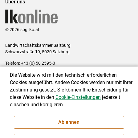
Über uns
© 2026 sbg.lko.at
Landwirtschaftskammer Salzburg
Schwarzstraße 19, 5020 Salzburg
Telefon: +43 (0) 50 2595-0
E-Mail:
office@lk-salzburg.at
Die Website wird mit den technisch erforderlichen
Impressum
|
Kontakt
|
Datenschutzerklärung
|
Barrierefreiheit
|
Cookies ausgeführt. Andere Cookies werden nur mit Ihrer
Cookie-Einstellungen
Zustimmung gesetzt. Sie können Ihre Entscheidung für
diese Website in den
Cookie-Einstellungen
jederzeit
einsehen und korrigieren.
NEWSLETTER
Ablehnen