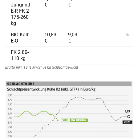
Jungrind
€
€
E-R FK 2
175-260
kg
BIO Kalb
10,83
9,03
-
⇘
E-O
€
€
FK 2 80-
110 kg
Brutto inkl. 13 % MwSt. je kg Schlachtgewicht
Skip to main content