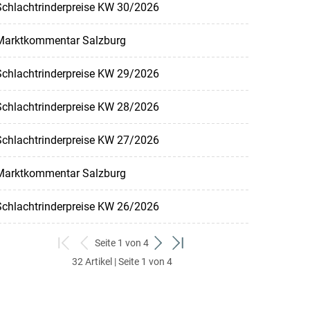
Schlachtrinderpreise KW 30/2026
Marktkommentar Salzburg
Schlachtrinderpreise KW 29/2026
Schlachtrinderpreise KW 28/2026
Schlachtrinderpreise KW 27/2026
Marktkommentar Salzburg
Schlachtrinderpreise KW 26/2026
Seite 1 von 4
zum
zurück
weiter
zum
32 Artikel | Seite 1 von 4
ersten
zum
zum
letzten
Set
vorigen
nächsten
Set
Set
Set