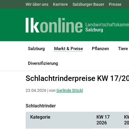
Landwirtschaftskammern:
Wir über uns
Karriere
Salzburger Bauer
ÖSTERREICH
BGLD
Presse
KTN
Salzburg
Markt & Preise
Pflanzen
Tiere
(current)1
LK Salzburg
Markt & Preise
Schlachtrinder
Diversifizierung
Schlachtrinderpreise KW 17/2
23.04.2026 | von
Gerlinde Stöckl
Schlachtrinder
Kategorie
KW 17
K
2026
2