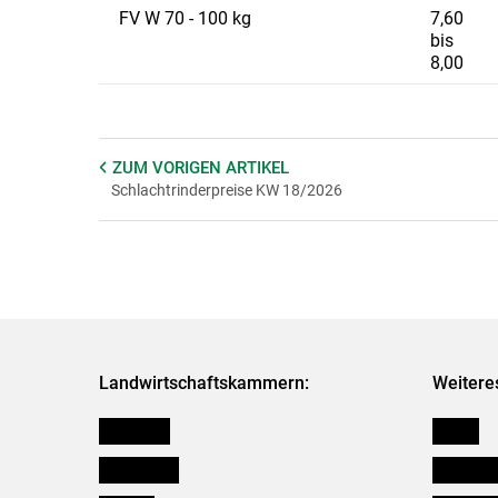
FV W 70 - 100 kg
7,60
bis
8,00
ZUM VORIGEN
ARTIKEL
Schlachtrinderpreise KW 18/2026
Landwirtschaftskammern:
Weitere
Österreich
Presse
Burgenland
Bezirksb