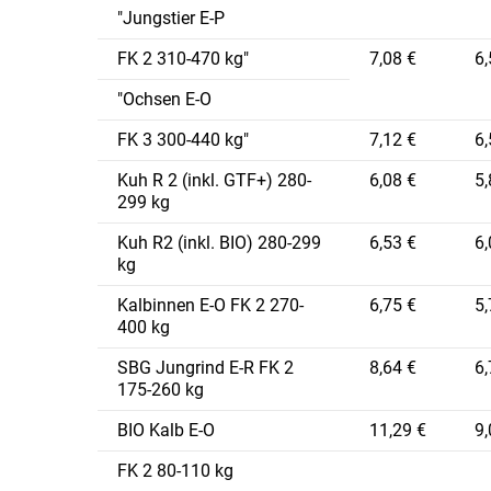
"Jungstier E-P
FK 2 310-470 kg"
7,08 €
6,
"Ochsen E-O
FK 3 300-440 kg"
7,12 €
6,
Kuh R 2 (inkl. GTF+) 280-
6,08 €
5,
299 kg
Kuh R2 (inkl. BIO) 280-299
6,53 €
6,
kg
Kalbinnen E-O FK 2 270-
6,75 €
5,
400 kg
SBG Jungrind E-R FK 2
8,64 €
6,
175-260 kg
BIO Kalb E-O
11,29 €
9,
FK 2 80-110 kg