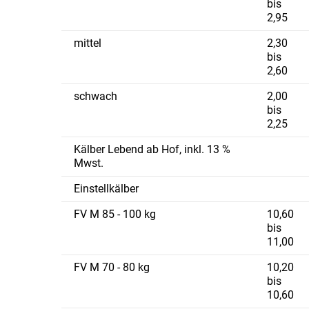
bis
2,95
mittel
2,30
bis
2,60
schwach
2,00
bis
2,25
Kälber Lebend ab Hof, inkl. 13 %
Mwst.
Einstellkälber
FV M 85 - 100 kg
10,60
bis
11,00
FV M 70 - 80 kg
10,20
bis
10,60