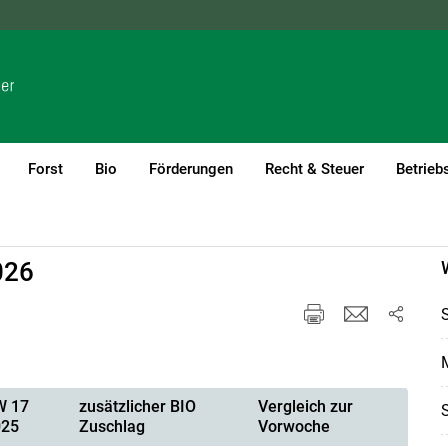
NÖ
OÖ
SBG
STMK
TIROL
VBG
WIEN
Forst
Bio
Förderungen
Recht & Steuer
Betrieb
026
W 17
zusätzlicher BIO
Vergleich zur
025
Zuschlag
Vorwoche