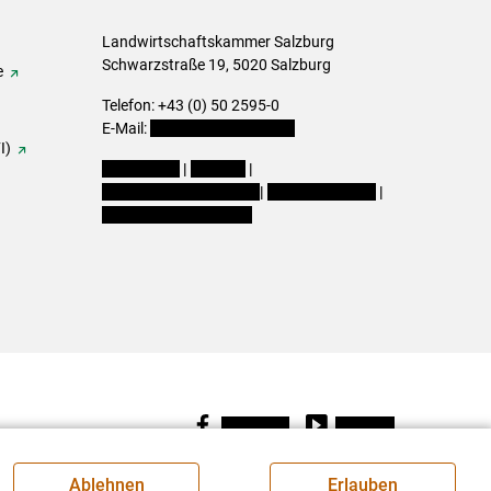
Landwirtschaftskammer Salzburg
Schwarzstraße 19, 5020 Salzburg
e
Telefon: +43 (0) 50 2595-0
E-Mail:
office@lk-salzburg.at
I)
Impressum
|
Kontakt
|
Datenschutzerklärung
|
Barrierefreiheit
|
Cookie-Einstellungen
Facebook
Youtube
Ablehnen
Erlauben