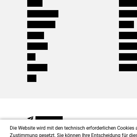
Kärnten
Mitarbeit
Niederösterreich
Salzburg
Oberösterreich
Karriere
Salzburg
Verbänd
Steiermark
Kleinanz
Tirol
Wildökol
Vorarlberg
Downloa
Wien
NEWSLETTER
Die Website wird mit den technisch erforderlichen Cookies 
Zustimmung gesetzt. Sie können Ihre Entscheidung für die