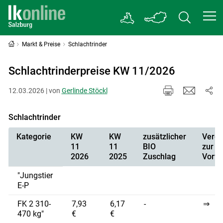
Markt & Preise
Schlachtrinder
Schlachtrinderpreise KW 11/2026
12.03.2026 | von
Gerlinde Stöckl
Schlachtrinder
Kategorie
KW
KW
zusätzlicher
Vergl
11
11
BIO
zur
2026
2025
Zuschlag
Vorw
"Jungstier
E-P
FK 2 310-
7,93
6,17
-
⇒
470 kg"
€
€