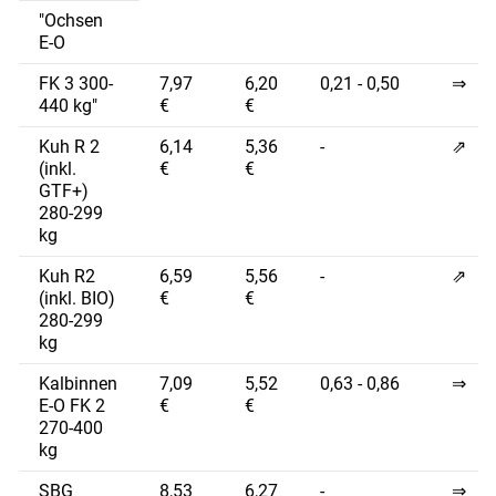
"Ochsen
E-O
FK 3 300-
7,97
6,20
0,21 - 0,50
⇒
440 kg"
€
€
Kuh R 2
6,14
5,36
-
⇗
(inkl.
€
€
GTF+)
280-299
kg
Kuh R2
6,59
5,56
-
⇗
(inkl. BIO)
€
€
280-299
kg
Kalbinnen
7,09
5,52
0,63 - 0,86
⇒
E-O FK 2
€
€
270-400
kg
SBG
8,53
6,27
-
⇒