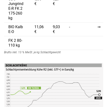
Jungrind
€
€
E-R FK 2
175-260
kg
BIO Kalb
11,06
9,03
-
⇒
E-O
€
€
FK 2 80-
110 kg
Brutto inkl. 13 % MwSt. je kg Schlachtgewicht
Skip to main content