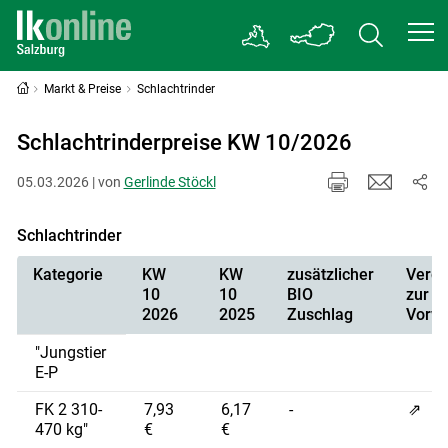
Markt & Preise
Schlachtrinder
Schlachtrinderpreise KW 10/2026
05.03.2026 | von
Gerlinde Stöckl
Schlachtrinder
Kategorie
KW
KW
zusätzlicher
Vergl
10
10
BIO
zur
2026
2025
Zuschlag
Vorw
"Jungstier
E-P
FK 2 310-
7,93
6,17
-
⇗
470 kg"
€
€