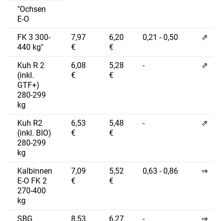
"Ochsen
E-O
FK 3 300-
7,97
6,20
0,21 - 0,50
⇗
440 kg"
€
€
Kuh R 2
6,08
5,28
-
⇗
(inkl.
€
€
GTF+)
280-299
kg
Kuh R2
6,53
5,48
-
⇗
(inkl. BIO)
€
€
280-299
kg
Kalbinnen
7,09
5,52
0,63 - 0,86
⇒
E-O FK 2
€
€
270-400
kg
SBG
8,53
6,27
-
⇒