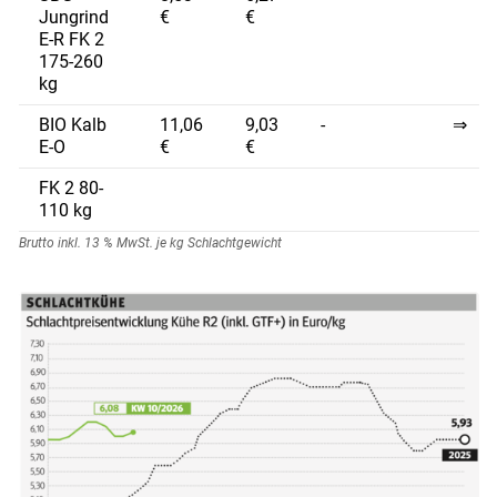
Jungrind
€
€
E-R FK 2
175-260
kg
BIO Kalb
11,06
9,03
-
⇒
E-O
€
€
Skip to main content
FK 2 80-
110 kg
Brutto inkl. 13 % MwSt. je kg Schlachtgewicht