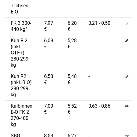
"Ochsen
E-O
FK 3 300-
7,97
6,20
0,21 - 0,50
⇗
440 kg"
€
€
Kuh R 2
6,08
5,28
-
⇗
(inkl.
€
€
GTF+)
280-299
kg
Kuh R2
6,53
5,48
-
⇗
(inkl. BIO)
€
€
280-299
kg
Kalbinnen
7,09
5,52
0,63 - 0,86
⇒
E-O FK 2
€
€
270-400
kg
SBG
8,53
6,27
-
⇒