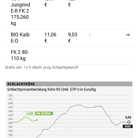
Jungrind
€
€
E-R FK 2
175-260
kg
BIO Kalb
11,06
9,03
-
⇒
E-O
€
€
FK 2 80-
110 kg
Brutto inkl. 13 % MwSt. je kg Schlachtgewicht
Skip to main content