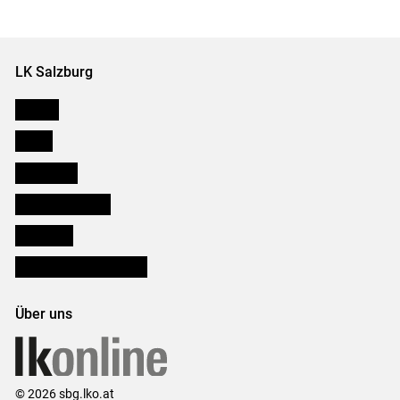
Set
vorigen
nächsten
Set
Set
Set
LK Salzburg
Karriere
Presse
Downloads
Salzburger Bauer
lk Planbau
Bezirksbauernkammern
Über uns
© 2026 sbg.lko.at