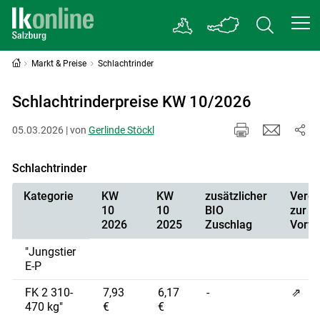
Markt & Preise
Schlachtrinder
Schlachtrinderpreise KW 10/2026
05.03.2026 | von
Gerlinde Stöckl
Schlachtrinder
Kategorie
KW
KW
zusätzlicher
Vergl
10
10
BIO
zur
2026
2025
Zuschlag
Vorw
"Jungstier
E-P
FK 2 310-
7,93
6,17
-
⇗
470 kg"
€
€