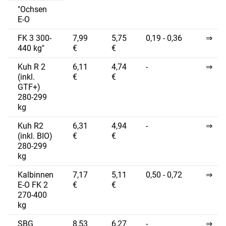
"Ochsen
E-O
FK 3 300-
7,99
5,75
0,19 - 0,36
⇒
440 kg"
€
€
Kuh R 2
6,11
4,74
-
⇒
(inkl.
€
€
GTF+)
280-299
kg
Kuh R2
6,31
4,94
-
⇒
(inkl. BIO)
€
€
280-299
kg
Kalbinnen
7,17
5,11
0,50 - 0,72
⇒
E-O FK 2
€
€
270-400
kg
SBG
8,53
6,27
-
⇒