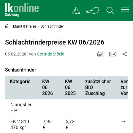
Markt & Preise
Schlachtrinder
Schlachtrinderpreise KW 06/2026
05.02.2026 | von
Gerlinde Stöckl
Schlachtrinder
Kategorie
KW
KW
zusätzlicher
Vergl
06
06
BIO
zur
2026
2025
Zuschlag
Vorw
"Jungstier
E-P
FK 2 310-
7,95
5,72
-
⇒
470 kg"
€
€