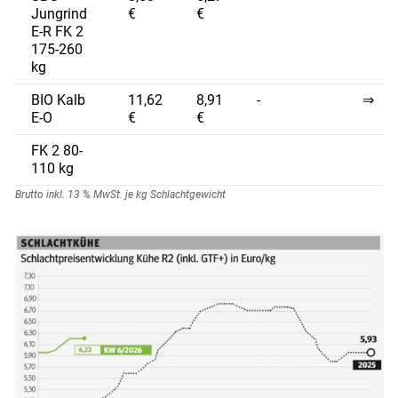
Jungrind
€
€
E-R FK 2
175-260
kg
BIO Kalb
11,62
8,91
-
⇒
E-O
€
€
Skip to main content
FK 2 80-
110 kg
Brutto inkl. 13 % MwSt. je kg Schlachtgewicht