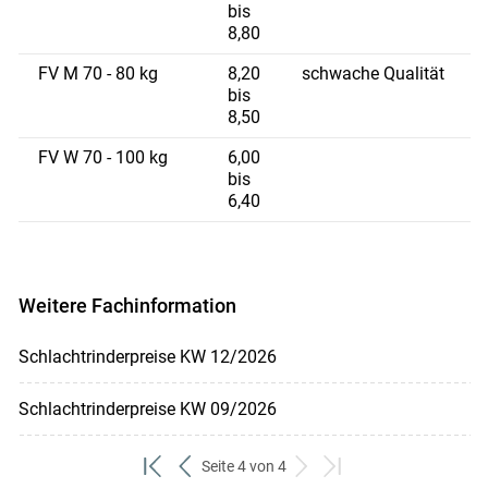
bis
8,80
FV M 70 - 80 kg
8,20
schwache Qualität
bis
8,50
FV W 70 - 100 kg
6,00
bis
6,40
Weitere Fachinformation
Schlachtrinderpreise KW 12/2026
Schlachtrinderpreise KW 09/2026
Seite 4 von 4
zum
zurück
weiter
zum