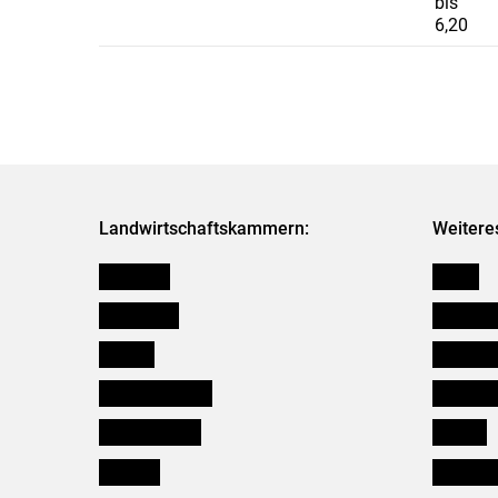
bis
6,20
Landwirtschaftskammern:
Weitere
Österreich
Presse
Burgenland
Bezirksb
Kärnten
Mitarbeit
Niederösterreich
Salzburg
Oberösterreich
Karriere
Salzburg
Verbänd