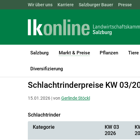
Landwirtschaftskammern:
Wir über uns
Karriere
Salzburger Bauer
ÖSTERREICH
BGLD
Presse
KTN
Salzburg
Markt & Preise
Pflanzen
Tiere
(current)1
LK Salzburg
Markt & Preise
Schlachtrinder
Diversifizierung
Schlachtrinderpreise KW 03/2
15.01.2026 | von
Gerlinde Stöckl
Schlachtrinder
Kategorie
KW 03
K
2026
2