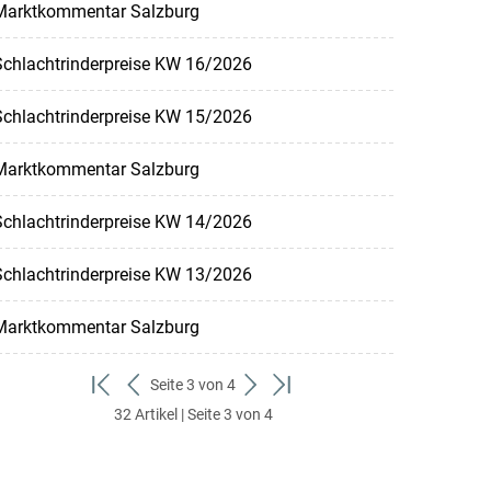
Marktkommentar Salzburg
Schlachtrinderpreise KW 16/2026
Schlachtrinderpreise KW 15/2026
Marktkommentar Salzburg
Schlachtrinderpreise KW 14/2026
Schlachtrinderpreise KW 13/2026
Marktkommentar Salzburg
Seite 3 von 4
zum
zurück
weiter
zum
32 Artikel | Seite 3 von 4
ersten
zum
zum
letzten
Set
vorigen
nächsten
Set
Set
Set