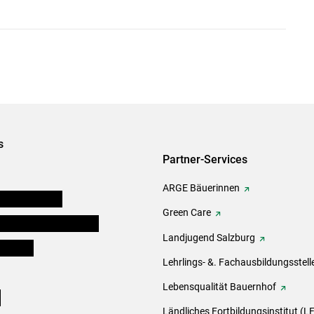
s
Partner-Services
ARGE Bäuerinnen
auernkammern
Green Care
erinnen und Mitarbeiter
Landjugend Salzburg
er Bauer
Lehrlings- &. Fachausbildungsstell
Lebensqualität Bauernhof
e
Ländliches Fortbildungsinstitut (LF