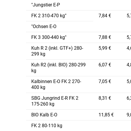
"Jungstier E-P
FK 2 310-470 kg"
7,84 €
5,
"Ochsen E-O
FK 3 300-440 kg"
7,88 €
5,
Kuh R 2 (inkl. GTF+) 280-
5,99 €
4,
299 kg
Kuh R2 (inkl. BIO) 280-299
6,07 €
4,
kg
Kalbinnen E-O FK 2 270-
7,05 €
5,
400 kg
SBG Jungrind E-R FK 2
8,31 €
6,
175-260 kg
BIO Kalb E-O
11,85 €
9,
FK 2 80-110 kg