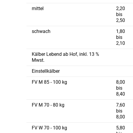
mittel
2,20
bis
2,50
schwach
1,80
bis
2,10
Kälber Lebend ab Hof, inkl. 13 %
Mwst.
Einstellkälber
FV M 85 - 100 kg
8,00
bis
8,40
FV M 70 - 80 kg
7,60
bis
8,00
FV W 70 - 100 kg
5,80