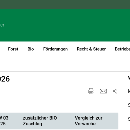
NÖ
OÖ
SBG
STMK
TIROL
VBG
WIEN
Forst
Bio
Förderungen
Recht & Steuer
Betrieb
026
W 03
zusätzlicher BIO
Vergleich zur
025
Zuschlag
Vorwoche