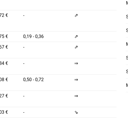
72 €
-
⇗
75 €
0,19 - 0,36
⇗
67 €
-
⇗
84 €
-
⇒
08 €
0,50 - 0,72
⇒
27 €
-
⇒
03 €
-
⇘