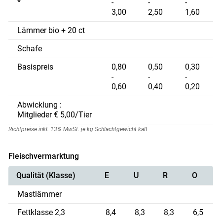
*
-
-
-
3,00
2,50
1,60
Lämmer bio + 20 ct
Schafe
Basispreis
0,80
0,50
0,30
-
-
-
0,60
0,40
0,20
Abwicklung :
Mitglieder € 5,00/Tier
Richtpreise inkl. 13% MwSt. je kg Schlachtgewicht kalt
Fleischvermarktung
Qualität (Klasse)
E
U
R
O
Skip to main content
Mastlämmer
Fettklasse 2,3
8,4
8,3
8,3
6,5