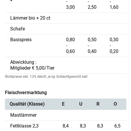
*
-
-
-
3,00
2,50
1,60
Lämmer bio + 20 ct
Schafe
Basispreis
0,80
0,50
0,30
-
-
-
0,60
0,40
0,20
Abwicklung :
Mitglieder € 5,00/Tier
Richtpreise inkl. 13% MwSt. je kg Schlachtgewicht kalt
Fleischvermarktung
Qualität (Klasse)
E
U
R
O
Skip to main content
Mastlämmer
Fettklasse 2,3
8,4
8,3
8,3
6,5