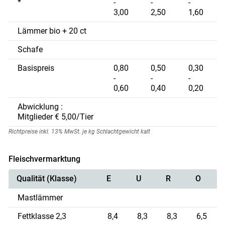
*
-
-
-
3,00
2,50
1,60
Lämmer bio + 20 ct
Schafe
Basispreis
0,80
0,50
0,30
-
-
-
0,60
0,40
0,20
Abwicklung :
Mitglieder € 5,00/Tier
Richtpreise inkl. 13% MwSt. je kg Schlachtgewicht kalt
Fleischvermarktung
Qualität (Klasse)
E
U
R
O
Skip to main content
Mastlämmer
Fettklasse 2,3
8,4
8,3
8,3
6,5