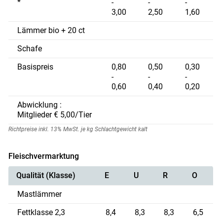
*
-
-
-
3,00
2,50
1,60
Lämmer bio + 20 ct
Schafe
Basispreis
0,80
0,50
0,30
-
-
-
0,60
0,40
0,20
Abwicklung :
Mitglieder € 5,00/Tier
Richtpreise inkl. 13% MwSt. je kg Schlachtgewicht kalt
Fleischvermarktung
Qualität (Klasse)
E
U
R
O
Skip to main content
Mastlämmer
Fettklasse 2,3
8,4
8,3
8,3
6,5