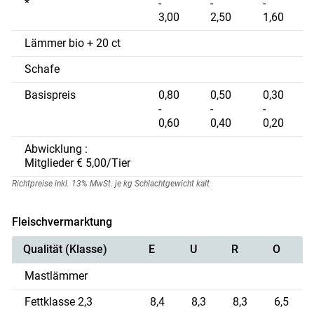
*
-
-
-
3,00
2,50
1,60
Lämmer bio + 20 ct
Schafe
Basispreis
0,80
0,50
0,30
-
-
-
0,60
0,40
0,20
Abwicklung :
Mitglieder € 5,00/Tier
Richtpreise inkl. 13% MwSt. je kg Schlachtgewicht kalt
Fleischvermarktung
Qualität (Klasse)
E
U
R
O
Skip to main content
Mastlämmer
Fettklasse 2,3
8,4
8,3
8,3
6,5