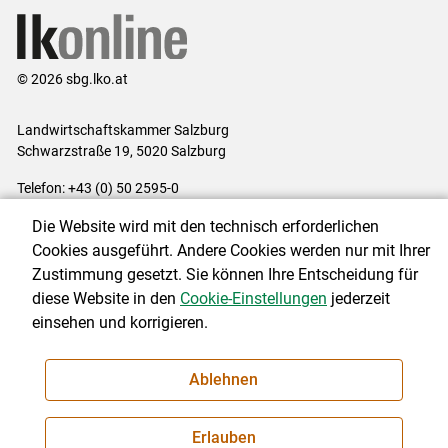
© 2026 sbg.lko.at
Landwirtschaftskammer Salzburg
Schwarzstraße 19, 5020 Salzburg
Telefon: +43 (0) 50 2595-0
E-Mail:
office@lk-salzburg.at
Die Website wird mit den technisch erforderlichen
Impressum
|
Kontakt
|
Datenschutzerklärung
|
Barrierefreiheit
|
Cookies ausgeführt. Andere Cookies werden nur mit Ihrer
Cookie-Einstellungen
Zustimmung gesetzt. Sie können Ihre Entscheidung für
diese Website in den
Cookie-Einstellungen
jederzeit
einsehen und korrigieren.
NEWSLETTER
Ablehnen
Erlauben