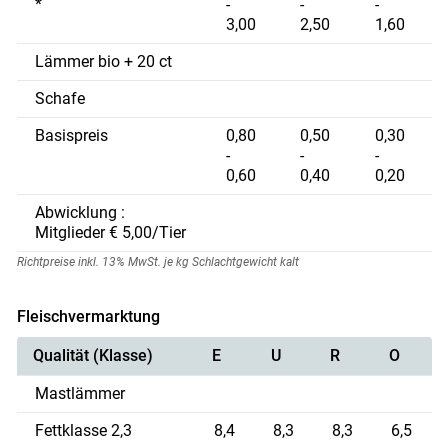
*
-
-
-
3,00
2,50
1,60
Lämmer bio + 20 ct
Schafe
Basispreis
0,80
0,50
0,30
-
-
-
0,60
0,40
0,20
Abwicklung :
Mitglieder € 5,00/Tier
Richtpreise inkl. 13% MwSt. je kg Schlachtgewicht kalt
Fleischvermarktung
Qualität (Klasse)
E
U
R
O
Skip to main content
Mastlämmer
Fettklasse 2,3
8,4
8,3
8,3
6,5