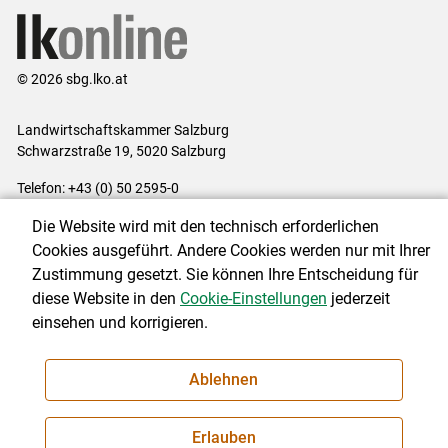
© 2026 sbg.lko.at
Landwirtschaftskammer Salzburg
Schwarzstraße 19, 5020 Salzburg
Telefon: +43 (0) 50 2595-0
E-Mail:
office@lk-salzburg.at
Die Website wird mit den technisch erforderlichen
Impressum
|
Kontakt
|
Datenschutzerklärung
|
Barrierefreiheit
|
Cookies ausgeführt. Andere Cookies werden nur mit Ihrer
Cookie-Einstellungen
Zustimmung gesetzt. Sie können Ihre Entscheidung für
diese Website in den
Cookie-Einstellungen
jederzeit
einsehen und korrigieren.
NEWSLETTER
Ablehnen
Erlauben