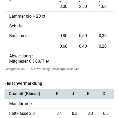
*
-
-
-
3,00
2,50
1,60
Lämmer bio + 20 ct
Schafe
Basispreis
0,80
0,50
0,30
-
-
-
0,60
0,40
0,20
Abwicklung :
Mitglieder € 5,00/Tier
Richtpreise inkl. 13% MwSt. je kg Schlachtgewicht kalt
Fleischvermarktung
Qualität (Klasse)
E
U
R
O
Skip to main content
Mastlämmer
Fettklasse 2,3
8,4
8,3
8,3
6,5