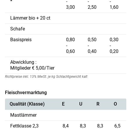
*
-
-
-
3,00
2,50
1,60
Lämmer bio + 20 ct
Schafe
Basispreis
0,80
0,50
0,30
-
-
-
0,60
0,40
0,20
Abwicklung :
Mitglieder € 5,00/Tier
Richtpreise inkl. 13% MwSt. je kg Schlachtgewicht kalt
Fleischvermarktung
Qualität (Klasse)
E
U
R
O
Skip to main content
Mastlämmer
Fettklasse 2,3
8,4
8,3
8,3
6,5