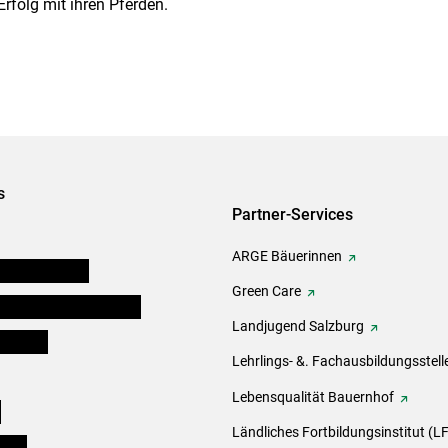
rfolg mit ihren Pferden.
s
Partner-Services
ARGE Bäuerinnen
auernkammern
Green Care
erinnen und Mitarbeiter
Landjugend Salzburg
er Bauer
Lehrlings- &. Fachausbildungsstell
Lebensqualität Bauernhof
e
Ländliches Fortbildungsinstitut (LF
eigen