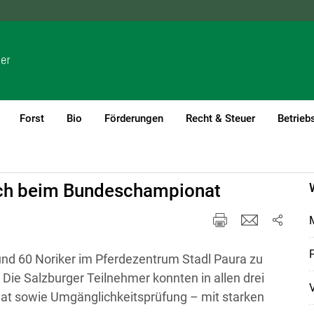
NÖ
OÖ
SBG
STMK
TIROL
VBG
WIEN
Forst
Bio
Förderungen
Recht & Steuer
Betrieb
ich beim Bundeschampionat
M
P
nd 60 Noriker im Pferdezentrum Stadl Paura zu
ie Salzburger Teilnehmer konnten in allen drei
V
t sowie Umgänglichkeitsprüfung – mit starken