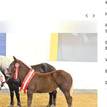
W
H
Previous
Next
P
S
D
E
D