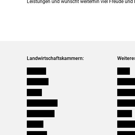
Leistungen und wünscht weiterhin viel Freude und E
Landwirtschaftskammern:
Weitere
Österreich
Presse
Burgenland
Bezirksb
Kärnten
Mitarbeit
Niederösterreich
Salzburg
Oberösterreich
Karriere
Salzburg
Verbänd
Steiermark
Kleinanz