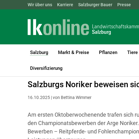
Landwirtschaftskammern:
Wir über uns
Karriere
Salzburger Bauer
ÖSTERREICH
BGLD
Presse
KTN
Salzburg
Markt & Preise
Pflanzen
Tiere
(current)1
LK Salzburg
Salzburg
Aktuelles
Diversifizierung
Salzburgs Noriker beweisen s
16.10.2025 | von Bettina Wimmer
Am ersten Oktoberwochenende trafen sich ru
den Championatsbewerben der Arge Noriker. D
Bewerben – Reitpferde- und Fohlenchampiona