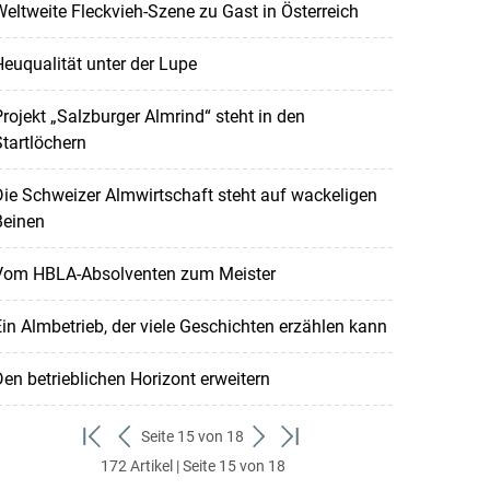
eltweite Fleckvieh-Szene zu Gast in Österreich
euqualität unter der Lupe
rojekt „Salzburger Almrind“ steht in den
tartlöchern
ie Schweizer Almwirtschaft steht auf wackeligen
Beinen
Vom HBLA-Absolventen zum Meister
in Almbetrieb, der viele Geschichten erzählen kann
en betrieblichen Horizont erweitern
Seite 15 von 18
zum
zurück
weiter
zum
172 Artikel | Seite 15 von 18
ersten
zum
zum
letzten