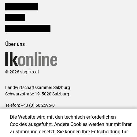
Salzburger Bauer
lk Planbau
Bezirksbauernkammern
Über uns
© 2026 sbg.lko.at
Landwirtschaftskammer Salzburg
Schwarzstraße 19, 5020 Salzburg
Telefon: +43 (0) 50 2595-0
E-Mail:
office@lk-salzburg.at
Die Website wird mit den technisch erforderlichen
Impressum
|
Kontakt
|
Datenschutzerklärung
|
Barrierefreiheit
|
Cookies ausgeführt. Andere Cookies werden nur mit Ihrer
Cookie-Einstellungen
Zustimmung gesetzt. Sie können Ihre Entscheidung für