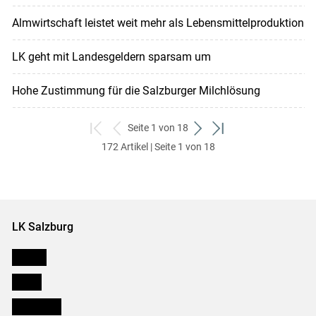
Almwirtschaft leistet weit mehr als Lebensmittelproduktion
LK geht mit Landesgeldern sparsam um
Hohe Zustimmung für die Salzburger Milchlösung
Seite 1 von 18
zum
zurück
weiter
zum
172 Artikel | Seite 1 von 18
ersten
zum
zum
letzten
Set
vorigen
nächsten
Set
Set
Set
LK Salzburg
Karriere
Presse
Downloads