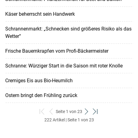
Käser beherrscht sein Handwerk
Schrannenmarkt: „Schnecken sind größeres Risiko als das
Wetter“
Frische Bauernkrapfen vom Profi-Bäckermeister
Schranne: Würziger Start in die Saison mit roter Knolle
Cremiges Eis aus Bio-Heumilch
Ostern bringt den Frühling zurück
Seite 1 von 23
zum
zurück
weiter
zum
222 Artikel | Seite 1 von 23
ersten
zum
zum
letzten
Set
vorigen
nächsten
Set
Set
Set