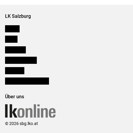
LK Salzburg
Karriere
Presse
Downloads
Salzburger Bauer
lk Planbau
Bezirksbauernkammern
Über uns
© 2026 sbg.lko.at