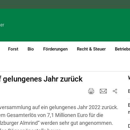
NÖ
OÖ
SBG
STMK
TIROL
VBG
WIEN
Forst
Bio
Förderungen
Recht & Steuer
Betrieb
f gelungenes Jahr zurück
ollversammlung auf ein gelungenes Jahr 2022 zurück.
m
m Gesamterlös von 7,1 Millionen Euro für die
Salzburger Almrind“ werden sehr gut angenommen.