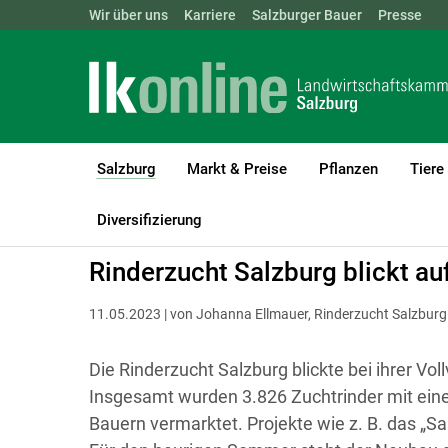
Landwirtschaftskammern:
Wir über uns
Karriere
Salzburger Bauer
ÖSTERREICH
BGLD
Presse
KTN
Salzburg
Markt & Preise
Pflanzen
Tiere
(current)1
LK Salzburg
Salzburg
Aktuelles
Diversifizierung
Rinderzucht Salzburg blickt au
11.05.2023 | von Johanna Ellmauer, Rinderzucht Salzburg
Die Rinderzucht Salzburg blickte bei ihrer V
Insgesamt wurden 3.826 Zuchtrinder mit eine
Bauern vermarktet. Projekte wie z. B. das „