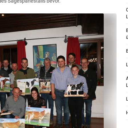
es Sägespänestalls bevor.
O
B
ü
B
L
A