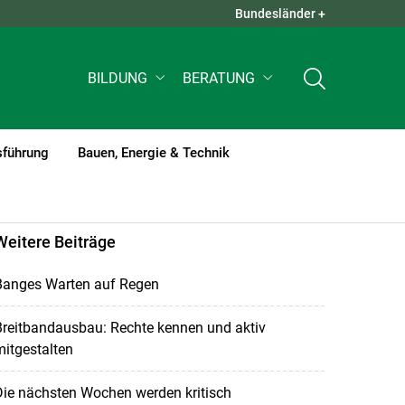
Bundesländer +
QUICK LINKS +
BILDUNG
BERATUNG
sführung
Bauen, Energie & Technik
Weitere Beiträge
Banges Warten auf Regen
Breitbandausbau: Rechte kennen und aktiv
itgestalten
Die nächsten Wochen werden kritisch