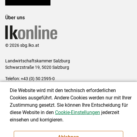
Bezirksbauernkammern
Über uns
© 2026 sbg.lko.at
Landwirtschaftskammer Salzburg
Schwarzstraße 19, 5020 Salzburg
Telefon: +43 (0) 50 2595-0
E-Mail:
office@lk-salzburg.at
Die Website wird mit den technisch erforderlichen
Impressum
|
Kontakt
|
Datenschutzerklärung
|
Barrierefreiheit
|
Cookies ausgeführt. Andere Cookies werden nur mit Ihrer
Cookie-Einstellungen
Zustimmung gesetzt. Sie können Ihre Entscheidung für
diese Website in den
Cookie-Einstellungen
jederzeit
einsehen und korrigieren.
NEWSLETTER