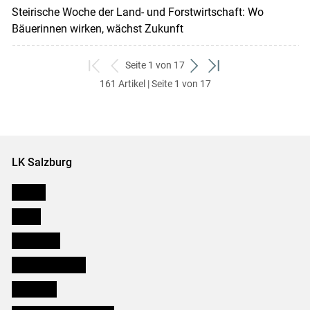
Steirische Woche der Land- und Forstwirtschaft: Wo
Bäuerinnen wirken, wächst Zukunft
Seite 1 von 17
zum
zurück
weiter
zum
161 Artikel | Seite 1 von 17
ersten
zum
zum
letzten
Set
vorigen
nächsten
Set
Set
Set
LK Salzburg
Karriere
Presse
Downloads
Salzburger Bauer
lk Planbau