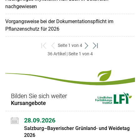
nachgewiesen
Vorgangsweise bei der Dokumentationspflicht im
Pflanzenschutz für 2026
Seite 1 von 4
zum
zurück
weiter
zum
36 Artikel | Seite 1 von 4
ersten
zum
zum
letzten
Set
vorigen
nächsten
Set
Set
Set
Bilden Sie sich weiter
Kursangebote
28.09.2026
Salzburg–Bayerischer Grünland- und Weidetag
2026