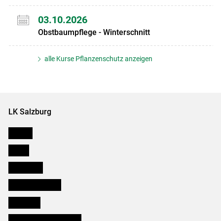
03.10.2026
Obstbaumpflege - Winterschnitt
alle Kurse Pflanzenschutz anzeigen
LK Salzburg
Karriere
Presse
Downloads
Salzburger Bauer
lk Planbau
Bezirksbauernkammern