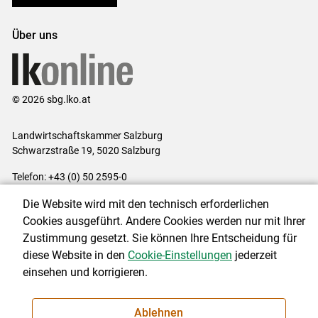
Über uns
© 2026 sbg.lko.at
Landwirtschaftskammer Salzburg
Schwarzstraße 19, 5020 Salzburg
Telefon: +43 (0) 50 2595-0
E-Mail:
office@lk-salzburg.at
Die Website wird mit den technisch erforderlichen
Impressum
|
Kontakt
|
Datenschutzerklärung
|
Barrierefreiheit
|
Cookies ausgeführt. Andere Cookies werden nur mit Ihrer
Cookie-Einstellungen
Zustimmung gesetzt. Sie können Ihre Entscheidung für
diese Website in den
Cookie-Einstellungen
jederzeit
einsehen und korrigieren.
NEWSLETTER
Ablehnen