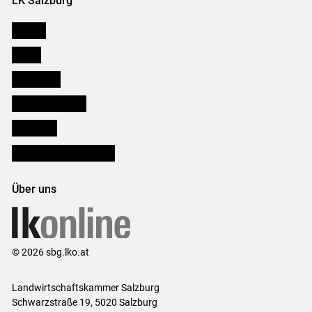
LK Salzburg
Karriere
Presse
Downloads
Salzburger Bauer
lk Planbau
Bezirksbauernkammern
Über uns
© 2026 sbg.lko.at
Landwirtschaftskammer Salzburg
Schwarzstraße 19, 5020 Salzburg