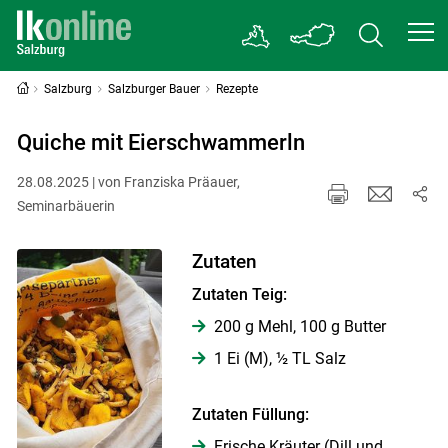
Salzburg
Salzburger Bauer
Rezepte
Quiche mit Eierschwammerln
28.08.2025 | von Franziska Präauer,
Seminarbäuerin
Zutaten
Zutaten Teig:
200 g Mehl, 100 g Butter
1 Ei (M), ½ TL Salz
Zutaten Füllung:
Frische Kräuter (Dill und