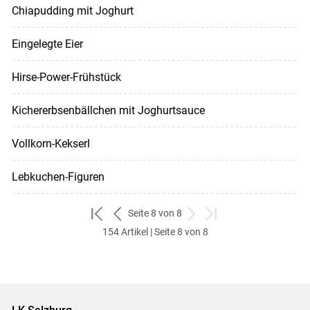
Chiapudding mit Joghurt
Eingelegte Eier
Hirse-Power-Frühstück
Kichererbsenbällchen mit Joghurtsauce
Vollkorn-Kekserl
Lebkuchen-Figuren
Seite 8 von 8
zum
zurück
weiter
zum
154 Artikel | Seite 8 von 8
ersten
zum
zum
letzten
Set
vorigen
nächsten
Set
Set
Set