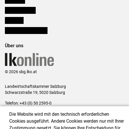
Salzburger Bauer
lk Planbau
Bezirksbauernkammern
Über uns
© 2026 sbg.lko.at
Landwirtschaftskammer Salzburg
Schwarzstraße 19, 5020 Salzburg
Telefon: +43 (0) 50 2595-0
E-Mail:
office@lk-salzburg.at
Die Website wird mit den technisch erforderlichen
Impressum
|
Kontakt
|
Datenschutzerklärung
|
Barrierefreiheit
|
Cookies ausgeführt. Andere Cookies werden nur mit Ihrer
Cookie-Einstellungen
Zustimmung gesetzt. Sie können Ihre Entscheidung für