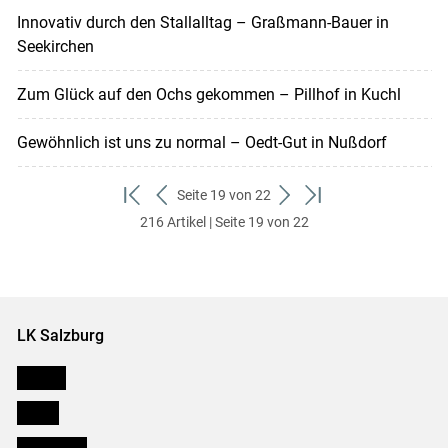
Innovativ durch den Stallalltag – Graßmann-Bauer in
Seekirchen
Zum Glück auf den Ochs gekommen – Pillhof in Kuchl
Gewöhnlich ist uns zu normal – Oedt-Gut in Nußdorf
Seite 19 von 22
zum
zurück
weiter
zum
216 Artikel | Seite 19 von 22
ersten
zum
zum
letzten
Set
vorigen
nächsten
Set
Set
Set
LK Salzburg
Karriere
Presse
Downloads