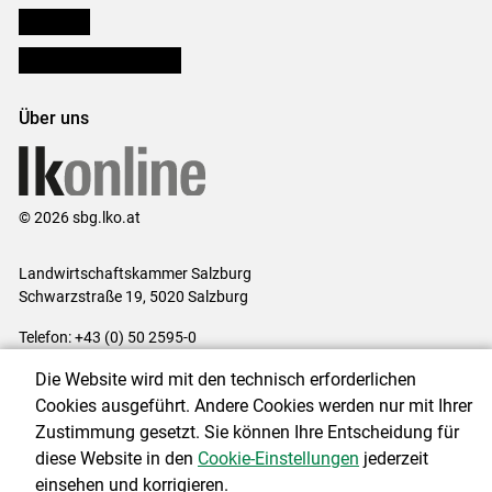
lk Planbau
Bezirksbauernkammern
Über uns
© 2026 sbg.lko.at
Landwirtschaftskammer Salzburg
Schwarzstraße 19, 5020 Salzburg
Telefon: +43 (0) 50 2595-0
E-Mail:
office@lk-salzburg.at
Die Website wird mit den technisch erforderlichen
Impressum
|
Kontakt
|
Datenschutzerklärung
|
Barrierefreiheit
|
Cookies ausgeführt. Andere Cookies werden nur mit Ihrer
Cookie-Einstellungen
Zustimmung gesetzt. Sie können Ihre Entscheidung für
diese Website in den
Cookie-Einstellungen
jederzeit
einsehen und korrigieren.