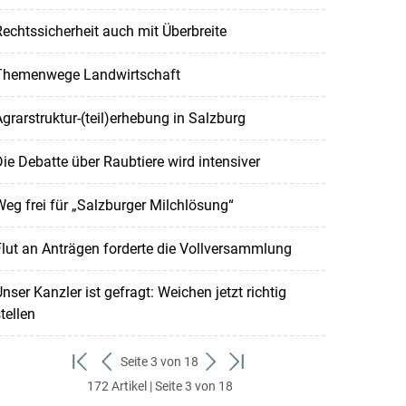
echtssicherheit auch mit Überbreite
Themenwege Landwirtschaft
grarstruktur-(teil)erhebung in Salzburg
ie Debatte über Raubtiere wird intensiver
eg frei für „Salzburger Milchlösung“
lut an Anträgen forderte die Vollversammlung
nser Kanzler ist gefragt: Weichen jetzt richtig
tellen
Seite 3 von 18
zum
zurück
weiter
zum
172 Artikel | Seite 3 von 18
ersten
zum
zum
letzten