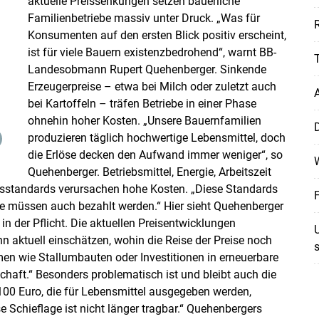
aktuelle Preissenkungen setzen bäuerliche
Familienbetriebe massiv unter Druck. „Was für
R
Konsumenten auf den ersten Blick positiv erscheint,
ist für viele Bauern existenzbedrohend“, warnt BB-
Landesobmann Rupert Quehenberger. Sinkende
Erzeugerpreise – etwa bei Milch oder zuletzt auch
A
bei Kartoffeln – träfen Betriebe in einer Phase
Skip to main content
ohnehin hoher Kosten. „Unsere Bauernfamilien
D
produzieren täglich hochwertige Lebensmittel, doch
die Erlöse decken den Aufwand immer weniger“, so
W
Quehenberger. Betriebsmittel, Energie, Arbeitszeit
ätsstandards verursachen hohe Kosten. „Diese Standards
F
e müssen auch bezahlt werden.“ Hier sieht Quehenberger
 der Pflicht. Die aktuellen Preisentwicklungen
U
nn aktuell einschätzen, wohin die Reise der Preise noch
s
en wie Stallumbauten oder Investitionen in erneuerbare
chaft.“ Besonders problematisch ist und bleibt auch die
100 Euro, die für Lebensmittel ausgegeben werden,
 Schieflage ist nicht länger tragbar.“ Quehenbergers