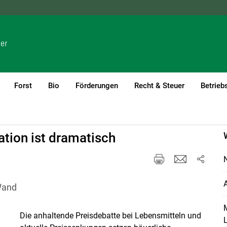
NÖ
OÖ
SBG
STMK
TIROL
VBG
WIEN
Forst
Bio
Förderungen
Recht & Steuer
Betrieb
tion ist dramatisch
N
A
Wand
M
Die anhaltende Preisdebatte bei Lebensmitteln und