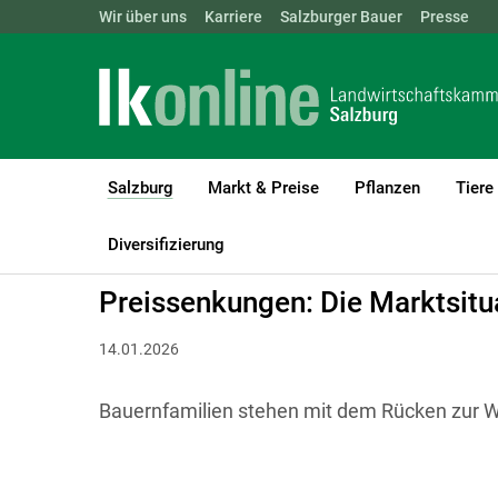
Landwirtschaftskammern:
Wir über uns
Karriere
Salzburger Bauer
ÖSTERREICH
BGLD
Presse
KTN
Salzburg
Markt & Preise
Pflanzen
Tiere
(current)1
LK Salzburg
Salzburg
Aktuelles
Diversifizierung
Preissenkungen: Die Marktsitua
14.01.2026
Bauernfamilien stehen mit dem Rücken zur 