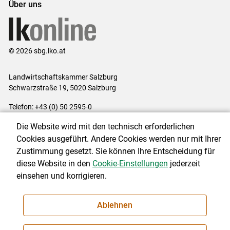
Über uns
© 2026 sbg.lko.at
Landwirtschaftskammer Salzburg
Schwarzstraße 19, 5020 Salzburg
Telefon: +43 (0) 50 2595-0
E-Mail:
office@lk-salzburg.at
Die Website wird mit den technisch erforderlichen
Impressum
|
Kontakt
|
Datenschutzerklärung
|
Barrierefreiheit
|
Cookies ausgeführt. Andere Cookies werden nur mit Ihrer
Cookie-Einstellungen
Zustimmung gesetzt. Sie können Ihre Entscheidung für
diese Website in den
Cookie-Einstellungen
jederzeit
einsehen und korrigieren.
NEWSLETTER
Ablehnen