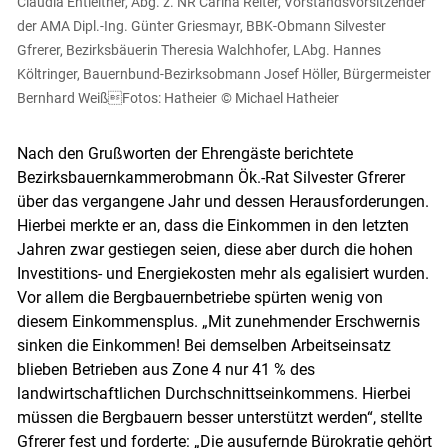
Claudia Entleitner, Abg. z. NR Carina Reiter, Vorstandsvorsitzender
der AMA Dipl.-Ing. Günter Griesmayr, BBK-Obmann Silvester
Gfrerer, Bezirksbäuerin Theresia Walchhofer, LAbg. Hannes
Költringer, Bauernbund-Bezirksobmann Josef Höller, Bürgermeister
Bernhard WeißFotos: Hatheier
© Michael Hatheier
Nach den Grußworten der Ehrengäste berichtete
Bezirksbauernkammerobmann Ök.-Rat Silvester Gfrerer
über das vergangene Jahr und dessen Herausforderungen.
Hierbei merkte er an, dass die Einkommen in den letzten
Jahren zwar gestiegen seien, diese aber durch die hohen
Investitions- und Energiekosten mehr als egalisiert wurden.
Vor allem die Bergbauernbetriebe spürten wenig von
diesem Einkommensplus. „Mit zunehmender Erschwernis
sinken die Einkommen! Bei demselben Arbeitseinsatz
blieben Betrieben aus Zone 4 nur 41 % des
landwirtschaftlichen Durchschnittseinkommens. Hierbei
Skip to main content
müssen die Bergbauern besser unterstützt werden“, stellte
Gfrerer fest und forderte: „Die ausufernde Bürokratie gehört