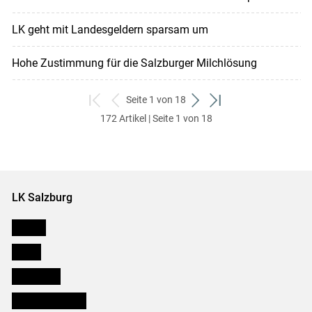
LK geht mit Landesgeldern sparsam um
Hohe Zustimmung für die Salzburger Milchlösung
Seite 1 von 18
zum
zurück
weiter
zum
172 Artikel | Seite 1 von 18
ersten
zum
zum
letzten
Set
vorigen
nächsten
Set
Set
Set
LK Salzburg
Karriere
Presse
Downloads
Salzburger Bauer