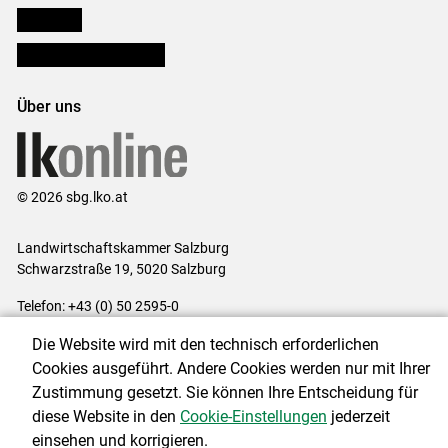
lk Planbau
Bezirksbauernkammern
Über uns
© 2026 sbg.lko.at
Landwirtschaftskammer Salzburg
Schwarzstraße 19, 5020 Salzburg
Telefon: +43 (0) 50 2595-0
E-Mail:
office@lk-salzburg.at
Die Website wird mit den technisch erforderlichen
Impressum
|
Kontakt
|
Datenschutzerklärung
|
Barrierefreiheit
|
Cookies ausgeführt. Andere Cookies werden nur mit Ihrer
Cookie-Einstellungen
Zustimmung gesetzt. Sie können Ihre Entscheidung für
diese Website in den
Cookie-Einstellungen
jederzeit
einsehen und korrigieren.