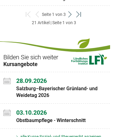
Seite 1 von 3
zum
zurück
weiter
zum
21 Artikel | Seite 1 von 3
ersten
zum
zum
letzten
Set
vorigen
nächsten
Set
Set
Set
Bilden Sie sich weiter
Kursangebote
28.09.2026
Salzburg–Bayerischer Grünland- und
Weidetag 2026
03.10.2026
Obstbaumpflege - Winterschnitt
alle Kurse Sozial- und Steuerrecht anzeigen