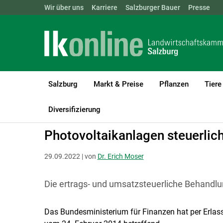
Landwirtschaftskammern:
Wir über uns
Karriere
Salzburger Bauer
ÖSTERREICH
BGLD
Presse
KTN
Salzburg
Markt & Preise
Pflanzen
Tiere
LK Salzburg
Recht & Steuer
Steuer
Diversifizierung
Photovoltaikanlagen steuerlich
29.09.2022 | von
Dr. Erich Moser
Die ertrags- und umsatzsteuerliche Behandlu
Das Bundesministerium für Finanzen hat per Erlas