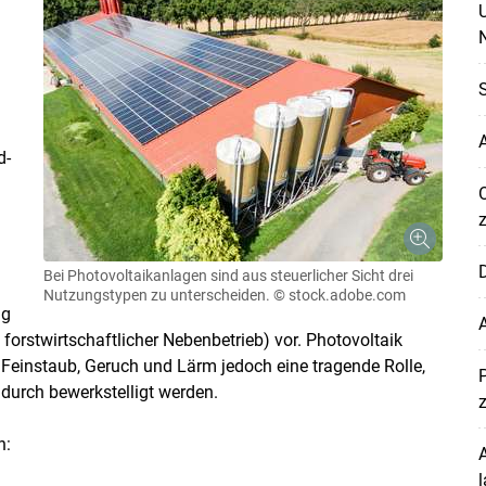
N
S
A
d-
D
Bei Photovoltaikanlagen sind aus steuerlicher Sicht drei
Nutzungstypen zu unterscheiden.
© stock.adobe.com
ng
forstwirtschaftlicher Nebenbetrieb) vor. Photovoltaik
Feinstaub, Geruch und Lärm jedoch eine tragende Rolle,
adurch bewerkstelligt werden.
n:
A
l