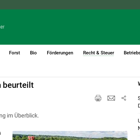
NÖ
OÖ
SBG
STMK
TIROL
VBG
WIEN
Forst
Bio
Förderungen
Recht & Steuer
Betrieb
(current)1
 beurteilt
ng im Überblick.
s