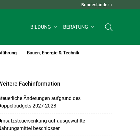
Bundesländer +
QUICK LINKS +
BILDUNG
BERATUNG
sführung
Bauen, Energie & Technik
Weitere Fachinformation
Steuerliche Änderungen aufgrund des
Doppelbudgets 2027-2028
Umsatzsteuersenkung auf ausgewählte
Nahrungsmittel beschlossen