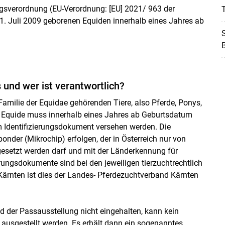
ngsverordnung (EU-Verordnung: [EU] 2021/ 963 der
T
1. Juli 2009 geborenen Equiden innerhalb eines Jahres ab
B
und wer ist verantwortlich?
Skip to main content
amilie der Equidae gehörenden Tiere, also Pferde, Ponys,
er Equide muss innerhalb eines Jahres ab Geburtsdatum
nem Identifizierungsdokument versehen werden. Die
nder (Mikrochip) erfolgen, der in Österreich nur von
gesetzt werden darf und mit der Länderkennung für
rungsdokumente sind bei den jeweiligen tierzuchtrechtlich
ärnten ist dies der Landes- Pferdezuchtverband Kärnten
nd der Passausstellung nicht eingehalten, kann kein
ausgestellt werden. Es erhält dann ein sogenanntes