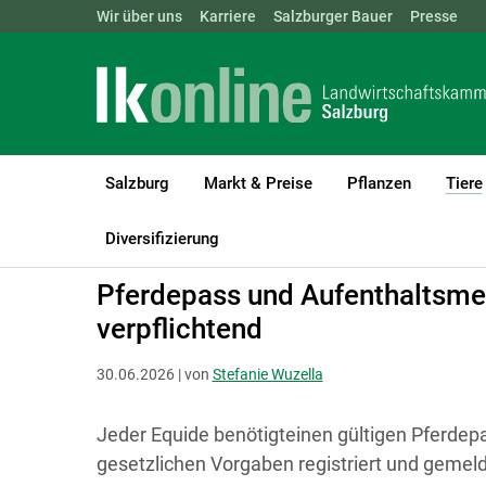
Landwirtschaftskammern:
Wir über uns
Karriere
Salzburger Bauer
ÖSTERREICH
BGLD
Presse
KTN
Salzburg
Markt & Preise
Pflanzen
Tiere
LK Salzburg
Tiere
Pferde
Diversifizierung
Pferdepass und Aufenthaltsmel
verpflichtend
30.06.2026 | von
Stefanie Wuzella
Jeder Equide benötigteinen gültigen Pferde
gesetzlichen Vorgaben registriert und gemel