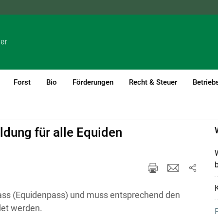
NÖ
OÖ
SBG
STMK
TIROL
VBG
WIEN
Forst
Bio
Förderungen
Recht & Steuer
Betrieb
(current)1
dung für alle Equiden
W
K
pass (Equidenpass) und muss entsprechend den
det werden.
P