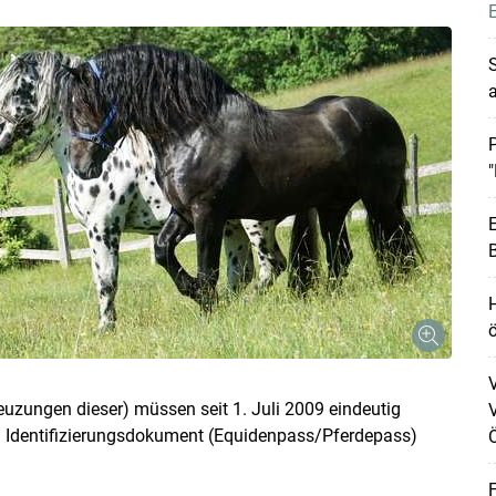
E
P
"
E
B
ö
reuzungen dieser) müssen seit 1. Juli 2009 eindeutig
V
n Identifizierungsdokument (Equidenpass/Pferdepass)
Ö
F