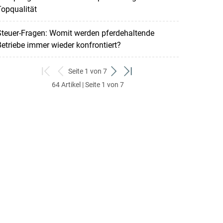
opqualität
Steuer-Fragen: Womit werden pferdehaltende
etriebe immer wieder konfrontiert?
Seite 1 von 7
zum
zurück
weiter
zum
64 Artikel | Seite 1 von 7
ersten
zum
zum
letzten
Set
vorigen
nächsten
Set
Set
Set