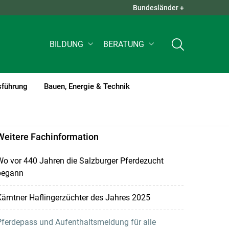
Bundesländer +
QUICK LINKS +
BILDUNG
BERATUNG
sführung
Bauen, Energie & Technik
Weitere Fachinformation
o vor 440 Jahren die Salzburger Pferdezucht
begann
ärntner Haflingerzüchter des Jahres 2025
ferdepass und Aufenthaltsmeldung für alle