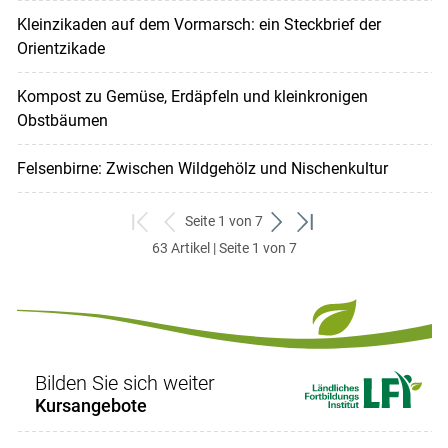
Kleinzikaden auf dem Vormarsch: ein Steckbrief der
Orientzikade
Kompost zu Gemüse, Erdäpfeln und kleinkronigen
Obstbäumen
Felsenbirne: Zwischen Wildgehölz und Nischenkultur
Seite 1 von 7
zum
zurück
weiter
zum
63 Artikel | Seite 1 von 7
ersten
zum
zum
letzten
Set
vorigen
nächsten
Set
Set
Set
Bilden Sie sich weiter
Kursangebote