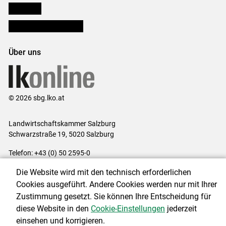
lk Planbau
Bezirksbauernkammern
Über uns
© 2026 sbg.lko.at
Landwirtschaftskammer Salzburg
Schwarzstraße 19, 5020 Salzburg
Telefon: +43 (0) 50 2595-0
E-Mail:
office@lk-salzburg.at
Die Website wird mit den technisch erforderlichen
Impressum
|
Kontakt
|
Datenschutzerklärung
|
Barrierefreiheit
|
Cookies ausgeführt. Andere Cookies werden nur mit Ihrer
Cookie-Einstellungen
Zustimmung gesetzt. Sie können Ihre Entscheidung für
diese Website in den
Cookie-Einstellungen
jederzeit
einsehen und korrigieren.