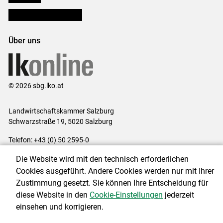
Bezirksbauernkammern
Über uns
© 2026 sbg.lko.at
Landwirtschaftskammer Salzburg
Schwarzstraße 19, 5020 Salzburg
Telefon: +43 (0) 50 2595-0
E-Mail:
office@lk-salzburg.at
Die Website wird mit den technisch erforderlichen
Impressum
|
Kontakt
|
Datenschutzerklärung
|
Barrierefreiheit
|
Cookies ausgeführt. Andere Cookies werden nur mit Ihrer
Cookie-Einstellungen
Zustimmung gesetzt. Sie können Ihre Entscheidung für
diese Website in den
Cookie-Einstellungen
jederzeit
einsehen und korrigieren.