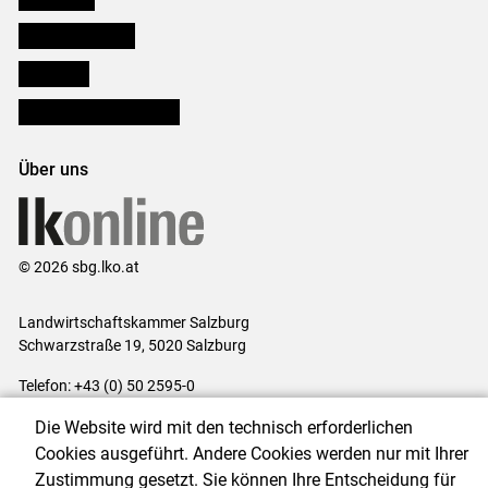
Salzburger Bauer
lk Planbau
Bezirksbauernkammern
Über uns
© 2026 sbg.lko.at
Landwirtschaftskammer Salzburg
Schwarzstraße 19, 5020 Salzburg
Telefon: +43 (0) 50 2595-0
E-Mail:
office@lk-salzburg.at
Die Website wird mit den technisch erforderlichen
Impressum
|
Kontakt
|
Datenschutzerklärung
|
Barrierefreiheit
|
Cookies ausgeführt. Andere Cookies werden nur mit Ihrer
Cookie-Einstellungen
Zustimmung gesetzt. Sie können Ihre Entscheidung für