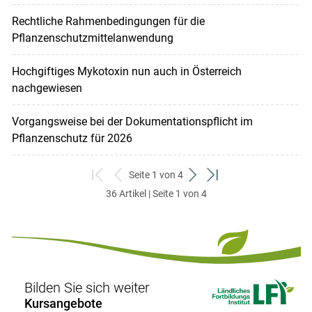
Rechtliche Rahmenbedingungen für die
Pflanzenschutzmittelanwendung
Hochgiftiges Mykotoxin nun auch in Österreich
nachgewiesen
Vorgangsweise bei der Dokumentationspflicht im
Pflanzenschutz für 2026
Seite 1 von 4
zum
zurück
weiter
zum
36 Artikel | Seite 1 von 4
ersten
zum
zum
letzten
Set
vorigen
nächsten
Set
Set
Set
Bilden Sie sich weiter
Kursangebote