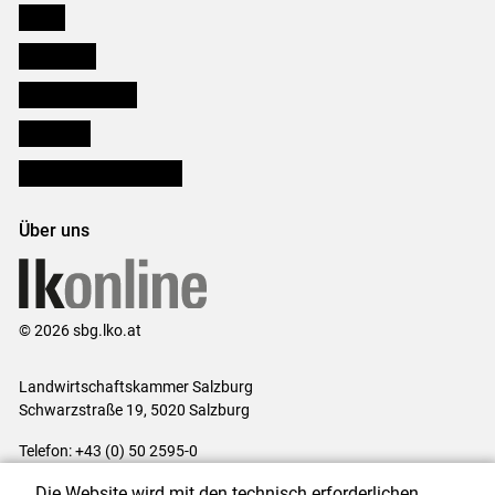
Presse
Downloads
Salzburger Bauer
lk Planbau
Bezirksbauernkammern
Über uns
© 2026 sbg.lko.at
Landwirtschaftskammer Salzburg
Schwarzstraße 19, 5020 Salzburg
Telefon: +43 (0) 50 2595-0
E-Mail:
office@lk-salzburg.at
Die Website wird mit den technisch erforderlichen