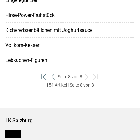
Eingelegte Eier
Hirse-Power-Frühstück
Kichererbsenbällchen mit Joghurtsauce
Vollkorn-Kekserl
Lebkuchen-Figuren
Seite 8 von 8
zum
zurück
weiter
zum
154 Artikel | Seite 8 von 8
ersten
zum
zum
letzten
Set
vorigen
nächsten
Set
Set
Set
LK Salzburg
Karriere