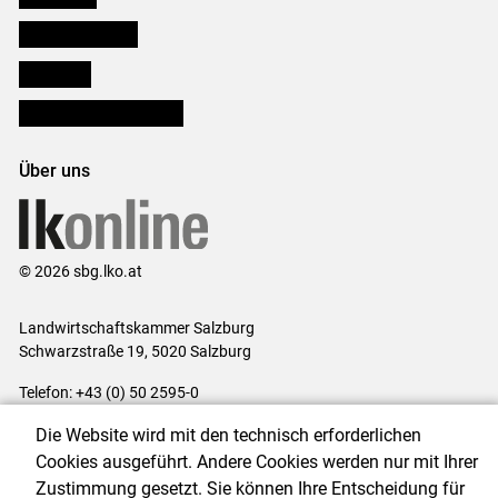
Salzburger Bauer
lk Planbau
Bezirksbauernkammern
Über uns
© 2026 sbg.lko.at
Landwirtschaftskammer Salzburg
Schwarzstraße 19, 5020 Salzburg
Telefon: +43 (0) 50 2595-0
E-Mail:
office@lk-salzburg.at
Die Website wird mit den technisch erforderlichen
Impressum
|
Kontakt
|
Datenschutzerklärung
|
Barrierefreiheit
|
Cookies ausgeführt. Andere Cookies werden nur mit Ihrer
Cookie-Einstellungen
Zustimmung gesetzt. Sie können Ihre Entscheidung für