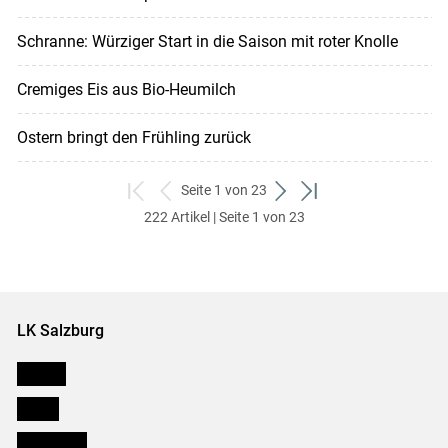
Schranne: Würziger Start in die Saison mit roter Knolle
Cremiges Eis aus Bio-Heumilch
Ostern bringt den Frühling zurück
Seite 1 von 23
zum
zurück
weiter
zum
222 Artikel | Seite 1 von 23
ersten
zum
zum
letzten
Set
vorigen
nächsten
Set
Set
Set
LK Salzburg
Karriere
Presse
Downloads