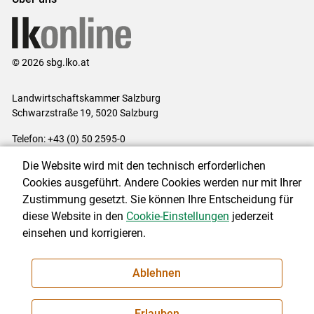
© 2026 sbg.lko.at
Landwirtschaftskammer Salzburg
Schwarzstraße 19, 5020 Salzburg
Telefon: +43 (0) 50 2595-0
E-Mail:
office@lk-salzburg.at
Die Website wird mit den technisch erforderlichen
Impressum
|
Kontakt
|
Datenschutzerklärung
|
Barrierefreiheit
|
Cookies ausgeführt. Andere Cookies werden nur mit Ihrer
Cookie-Einstellungen
Zustimmung gesetzt. Sie können Ihre Entscheidung für
diese Website in den
Cookie-Einstellungen
jederzeit
einsehen und korrigieren.
NEWSLETTER
Ablehnen
Erlauben