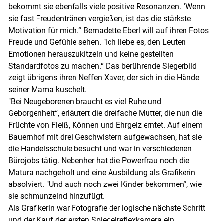
bekommt sie ebenfalls viele positive Resonanzen. "Wenn
sie fast Freudentränen vergießen, ist das die stärkste
Motivation für mich.“ Bernadette Eberl will auf ihren Fotos
Freude und Gefühle sehen. "Ich liebe es, den Leuten
Emotionen herauszukitzeln und keine gestellten
Standardfotos zu machen.“ Das berührende Siegerbild
zeigt übrigens ihren Neffen Xaver, der sich in die Hände
seiner Mama kuschelt.
"Bei Neugeborenen braucht es viel Ruhe und
Geborgenheit“, erläutert die dreifache Mutter, die nun die
Früchte von Fleiß, Können und Ehrgeiz erntet. Auf einem
Bauernhof mit drei Geschwis­tern aufgewachsen, hat sie
die Handelsschule besucht und war in verschiedenen
Bürojobs tätig. Nebenher hat die Powerfrau noch die
Matura nachgeholt und eine Ausbildung als Grafikerin
absolviert. "Und auch noch zwei Kinder bekommen“, wie
Skip to main content
sie schmunzelnd hinzufügt.
Als Grafikerin war Fotografie der logische nächste Schritt
und der Kauf der ersten Spiegelreflexkamera ein