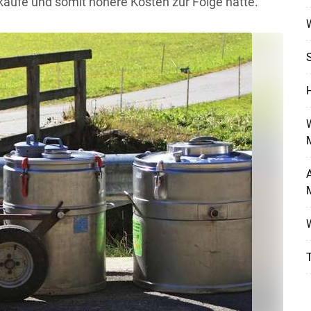
äufe und somit höhere Kosten zur Folge hatte.
W
S
M
T