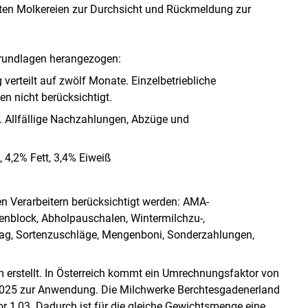
lten Molkereien zur Durchsicht und Rückmeldung zur
Grundlagen herangezogen:
verteilt auf zwölf Monate. Einzelbetriebliche
n nicht berücksichtigt.
n. Allfällige Nachzahlungen, Abzüge und
 4,2% Fett, 3,4% Eiweiß
n Verarbeitern berücksichtigt werden: AMA-
tenblock, Abholpauschalen, Wintermilchzu-,
g, Sortenzuschläge, Mengenboni, Sonderzahlungen,
m erstellt. In Österreich kommt ein Umrechnungsfaktor von
,025 zur Anwendung. Die Milchwerke Berchtesgadenerland
 1,03. Dadurch ist für die gleiche Gewichtsmenge eine