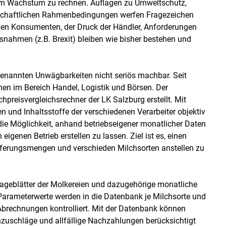
oßem Wachstum zu rechnen. Auflagen zu Umweltschutz,
rtschaftlichen Rahmenbedingungen werfen Fragezeichen
 den Konsumenten, der Druck der Händler, Anforderungen
ssnahmen (z.B. Brexit) bleiben wie bisher bestehen und
genannten Unwägbarkeiten nicht seriös machbar. Seit
onen im Bereich Handel, Logistik und Börsen. Der
hpreisvergleichsrechner der LK Salzburg erstellt. Mit
n und Inhaltsstoffe der verschiedenen Verarbeiter objektiv
die Möglichkeit, anhand betriebseigener monatlicher Daten
 eigenen Betrieb erstellen zu lassen. Ziel ist es, einen
ieferungsmengen und verschieden Milchsorten anstellen zu
ageblätter der Molkereien und dazugehörige monatliche
Parameterwerte werden in die Datenbank je Milchsorte und
Abrechnungen kontrolliert. Mit der Datenbank können
uschläge und allfällige Nachzahlungen berücksichtigt