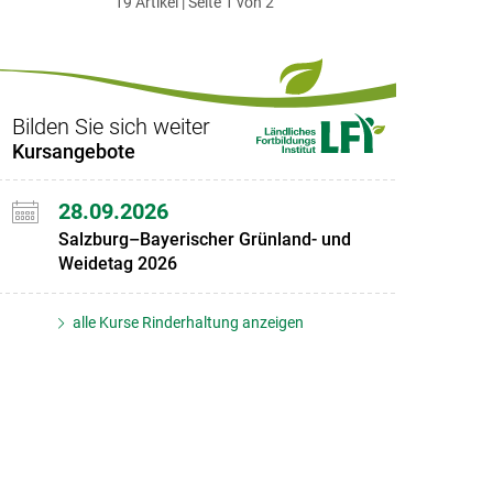
19 Artikel | Seite 1 von 2
ersten
zum
zum
letzten
Set
vorigen
nächsten
Set
Set
Set
Bilden Sie sich weiter
Kursangebote
28.09.2026
Salzburg–Bayerischer Grünland- und
Weidetag 2026
alle Kurse Rinderhaltung anzeigen