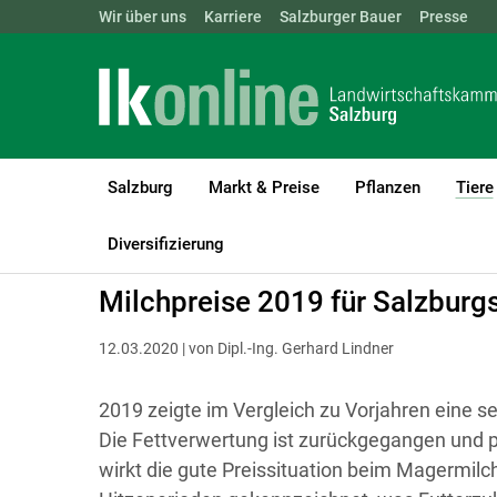
Landwirtschaftskammern:
Wir über uns
Karriere
Salzburger Bauer
ÖSTERREICH
BGLD
Presse
KTN
Salzburg
Markt & Preise
Pflanzen
Tiere
LK Salzburg
Tiere
Rinder
Melken & Eutergesundheit
Diversifizierung
Milchpreise 2019 für Salzburg
12.03.2020 | von Dipl.-Ing. Gerhard Lindner
2019 zeigte im Vergleich zu Vorjahren eine s
Die Fettverwertung ist zurückgegangen und p
wirkt die gute Preissituation beim Magermil