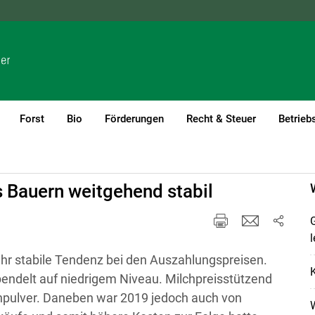
NÖ
OÖ
SBG
STMK
TIROL
VBG
WIEN
Forst
Bio
Förderungen
Recht & Steuer
Betrieb
(current)1
s Bauern weitgehend stabil
G
l
ehr stabile Tendenz bei den Auszahlungspreisen.
K
endelt auf niedrigem Niveau. Milchpreisstützend
chpulver. Daneben war 2019 jedoch auch von
W