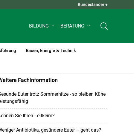
Bundesländer +
QUICK LINKS +
BILDUNG
BERATUNG
sführung
Bauen, Energie & Technik
Weitere Fachinformation
esunde Euter trotz Sommerhitze - so bleiben Kühe
eistungsfähig
ennen Sie Ihren Leitkeim?
eniger Antibiotika, gesündere Euter – geht das?