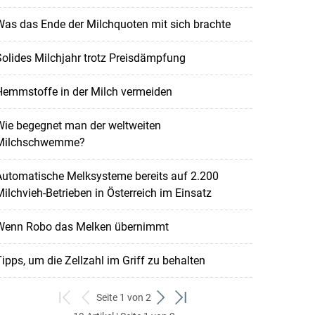
as das Ende der Milchquoten mit sich brachte
olides Milchjahr trotz Preisdämpfung
Hemmstoffe in der Milch vermeiden
Wie begegnet man der weltweiten
Milchschwemme?
Automatische Melksysteme bereits auf 2.200
ilchvieh-Betrieben in Österreich im Einsatz
Wenn Robo das Melken übernimmt
ipps, um die Zellzahl im Griff zu behalten
Seite 1 von 2
zum
zurück
weiter
zum