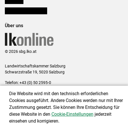
lk Planbau
Bezirksbauernkammern
Über uns
© 2026 sbg.lko.at
Landwirtschaftskammer Salzburg
Schwarzstraße 19, 5020 Salzburg
Telefon: +43 (0) 50 2595-0
E-Mail:
office@lk-salzburg.at
Die Website wird mit den technisch erforderlichen
Impressum
|
Kontakt
|
Datenschutzerklärung
|
Barrierefreiheit
|
Cookies ausgeführt. Andere Cookies werden nur mit Ihrer
Cookie-Einstellungen
Zustimmung gesetzt. Sie können Ihre Entscheidung für
diese Website in den
Cookie-Einstellungen
jederzeit
einsehen und korrigieren.