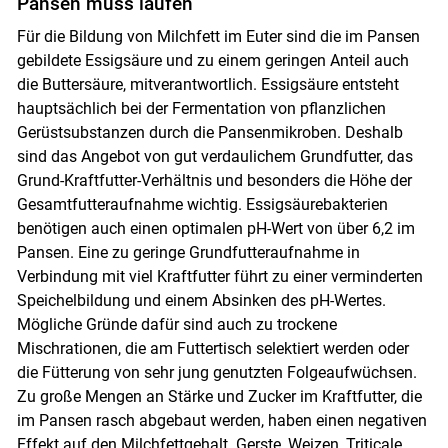
Pansen muss laufen
Für die Bildung von Milchfett im Euter sind die im Pansen
gebildete Essigsäure und zu einem geringen Anteil auch
die Buttersäure, mitverantwortlich. Essigsäure entsteht
hauptsächlich bei der Fermentation von pflanzlichen
Gerüstsubstanzen durch die Pansenmikroben. Deshalb
sind das Angebot von gut verdaulichem Grundfutter, das
Grund-Kraftfutter-Verhältnis und besonders die Höhe der
Gesamtfutteraufnahme wichtig. Essigsäurebakterien
benötigen auch einen optimalen pH-Wert von über 6,2 im
Pansen. Eine zu geringe Grundfutteraufnahme in
Verbindung mit viel Kraftfutter führt zu einer verminderten
Skip to main content
Speichelbildung und einem Absinken des pH-Wertes.
Mögliche Gründe dafür sind auch zu trockene
Mischrationen, die am Futtertisch selektiert werden oder
die Fütterung von sehr jung genutzten Folgeaufwüchsen.
Zu große Mengen an Stärke und Zucker im Kraftfutter, die
im Pansen rasch abgebaut werden, haben einen negativen
Effekt auf den Milchfettgehalt. Gerste, Weizen, Triticale,