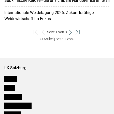
Subklinische Ketose - die unsichtbare Handbremse im Stall
Internationale Weidetagung 2026: Zukunftsfähige
Weidewirtschaft im Fokus
Seite 1 von 3
zum
zurück
weiter
zum
30 Artikel | Seite 1 von 3
ersten
zum
zum
letzten
Set
vorigen
nächsten
Set
Set
Set
LK Salzburg
Karriere
Presse
Downloads
Salzburger Bauer