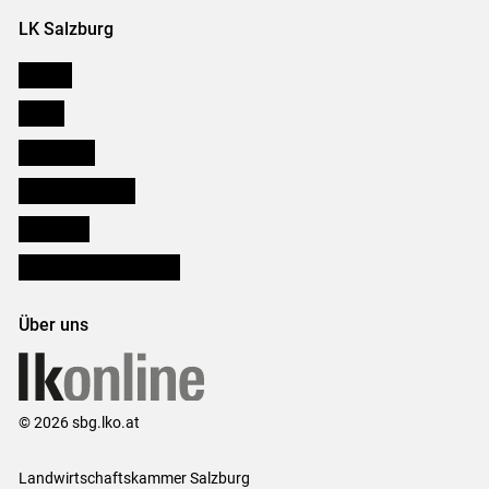
LK Salzburg
Karriere
Presse
Downloads
Salzburger Bauer
lk Planbau
Bezirksbauernkammern
Über uns
© 2026 sbg.lko.at
Landwirtschaftskammer Salzburg