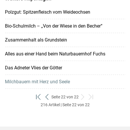
Polzgut: Spitzenfleisch vom Weideochsen
Bio-Schulmilch – „Von der Wiese in den Becher“
Zusammenhalt als Grundstein
Alles aus einer Hand beim Naturbauernhof Fuchs
Das Adneter Vlies der Götter
Milchbauern mit Herz und Seele
Seite 22 von 22
zum
zurück
weiter
zum
216 Artikel | Seite 22 von 22
ersten
zum
zum
letzten
Set
vorigen
nächsten
Set
Set
Set