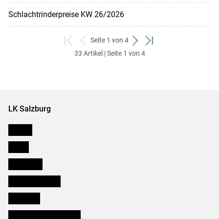
Schlachtrinderpreise KW 26/2026
Seite 1 von 4
zum
zurück
weiter
zum
33 Artikel | Seite 1 von 4
ersten
zum
zum
letzten
Set
vorigen
nächsten
Set
Set
Set
LK Salzburg
Karriere
Presse
Downloads
Salzburger Bauer
lk Planbau
Bezirksbauernkammern