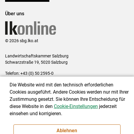
Über uns
© 2026 sbg.lko.at
Landwirtschaftskammer Salzburg
Schwarzstraße 19, 5020 Salzburg
Telefon: +43 (0) 50 2595-0
E-Mail:
office@lk-salzburg.at
Die Website wird mit den technisch erforderlichen
Impressum
|
Kontakt
|
Datenschutzerklärung
|
Barrierefreiheit
|
Cookies ausgeführt. Andere Cookies werden nur mit Ihrer
Cookie-Einstellungen
Zustimmung gesetzt. Sie können Ihre Entscheidung für
diese Website in den
Cookie-Einstellungen
jederzeit
einsehen und korrigieren.
NEWSLETTER
Ablehnen