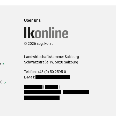
Über uns
© 2026 sbg.lko.at
Landwirtschaftskammer Salzburg
Schwarzstraße 19, 5020 Salzburg
e
Telefon: +43 (0) 50 2595-0
E-Mail:
office@lk-salzburg.at
I)
Impressum
|
Kontakt
|
Datenschutzerklärung
|
Barrierefreiheit
|
Cookie-Einstellungen