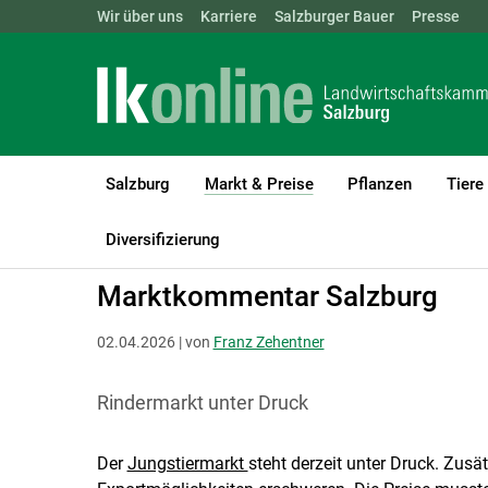
Landwirtschaftskammern:
Wir über uns
Karriere
Salzburger Bauer
ÖSTERREICH
BGLD
Presse
KTN
Salzburg
Markt & Preise
Pflanzen
Tiere
(current)1
LK Salzburg
Markt & Preise
Schlachtrinder
Diversifizierung
Marktkommentar Salzburg
02.04.2026 | von
Franz Zehentner
Rindermarkt unter Druck
Der
Jungstiermarkt
steht derzeit unter Druck. Zus