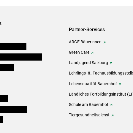
s
Partner-Services
ARGE Bäuerinnen
auernkammern
Green Care
erinnen und Mitarbeiter
Landjugend Salzburg
er Bauer
Lehrlings- &. Fachausbildungsstell
Lebensqualität Bauernhof
e
Ländliches Fortbildungsinstitut (LF
eigen
Schule am Bauernhof
ogisches Forum
Tiergesundheitsdienst
ds