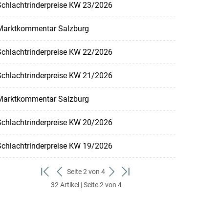
Schlachtrinderpreise KW 23/2026
Marktkommentar Salzburg
Schlachtrinderpreise KW 22/2026
Schlachtrinderpreise KW 21/2026
Marktkommentar Salzburg
Schlachtrinderpreise KW 20/2026
Schlachtrinderpreise KW 19/2026
Seite 2 von 4
zum
zurück
weiter
zum
32 Artikel | Seite 2 von 4
ersten
zum
zum
letzten
Set
vorigen
nächsten
Set
Set
Set