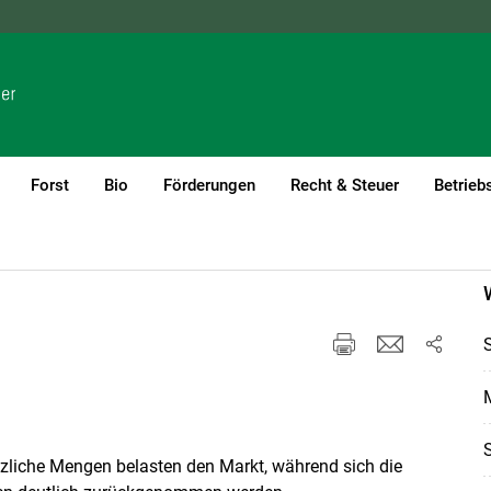
NÖ
OÖ
SBG
STMK
TIROL
VBG
WIEN
Forst
Bio
Förderungen
Recht & Steuer
Betrieb
ätzliche Mengen belasten den Markt, während sich die
Skip to main content