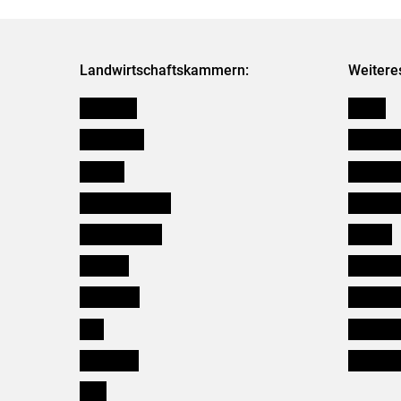
Landwirtschaftskammern:
Weitere
Österreich
Presse
Burgenland
Bezirksb
Kärnten
Mitarbeit
Niederösterreich
Salzburg
Oberösterreich
Karriere
Salzburg
Verbänd
Steiermark
Kleinanz
Tirol
Wildökol
Vorarlberg
Downloa
Wien