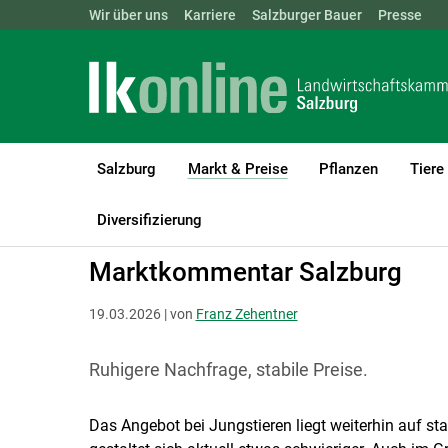
Landwirtschaftskammern:
Wir über uns
Karriere
Salzburger Bauer
ÖSTERREICH
BGLD
Presse
KTN
Salzburg
Markt & Preise
Pflanzen
Tiere
(current)1
LK Salzburg
Markt & Preise
Schlachtrinder
Diversifizierung
Marktkommentar Salzburg
19.03.2026 | von
Franz Zehentner
Ruhigere Nachfrage, stabile Preise.
Das Angebot bei Jungstieren liegt weiterhin auf st