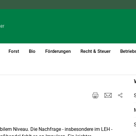
NÖ
OÖ
SBG
STMK
TIROL
VBG
WIEN
Forst
Bio
Förderungen
Recht & Steuer
Betrieb
abilem Niveau. Die Nachfrage - insbesondere im LEH -
Skip to main content