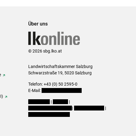
Über uns
© 2026 sbg.lko.at
Landwirtschaftskammer Salzburg
Schwarzstraße 19, 5020 Salzburg
e
Telefon: +43 (0) 50 2595-0
E-Mail:
office@lk-salzburg.at
I)
Impressum
|
Kontakt
|
Datenschutzerklärung
|
Barrierefreiheit
|
Cookie-Einstellungen