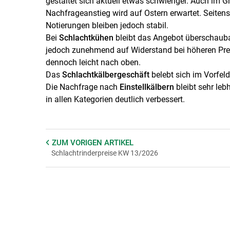
gestaltet sich aktuell etwas schwieriger. Auch im G
Nachfrageanstieg wird auf Ostern erwartet. Seiten
Notierungen bleiben jedoch stabil.
Bei
Schlachtkühen
bleibt das Angebot überschaubar
jedoch zunehmend auf Widerstand bei höheren Preis
dennoch leicht nach oben.
Das
Schlachtkälbergeschäft
belebt sich im Vorfeld 
Die Nachfrage nach
Einstellkälbern
bleibt sehr leb
in allen Kategorien deutlich verbessert.
ZUM VORIGEN
ARTIKEL
Schlachtrinderpreise KW 13/2026