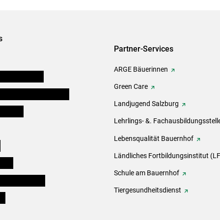
s
Partner-Services
ARGE Bäuerinnen
auernkammern
Green Care
erinnen und Mitarbeiter
Landjugend Salzburg
er Bauer
Lehrlings- &. Fachausbildungsstell
Lebensqualität Bauernhof
e
Ländliches Fortbildungsinstitut (LF
eigen
Schule am Bauernhof
ogisches Forum
Tiergesundheitsdienst
ds