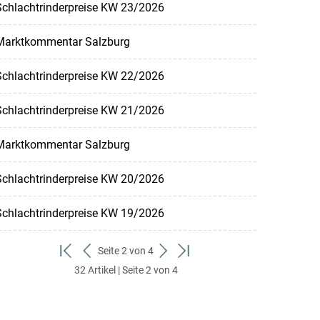
Schlachtrinderpreise KW 23/2026
Marktkommentar Salzburg
Schlachtrinderpreise KW 22/2026
Schlachtrinderpreise KW 21/2026
Marktkommentar Salzburg
Schlachtrinderpreise KW 20/2026
Schlachtrinderpreise KW 19/2026
Seite 2 von 4
zum
zurück
weiter
zum
32 Artikel | Seite 2 von 4
ersten
zum
zum
letzten
Set
vorigen
nächsten
Set
Set
Set