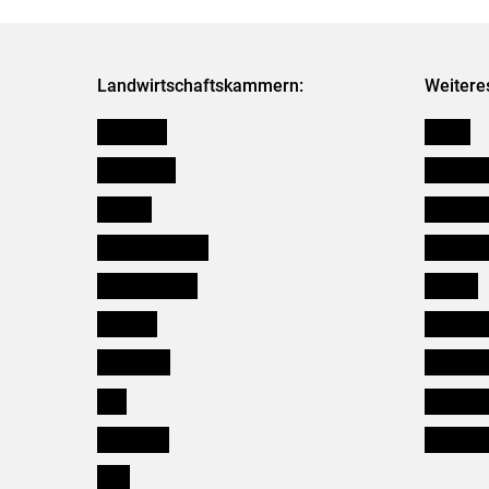
Landwirtschaftskammern:
Weitere
Österreich
Presse
Burgenland
Bezirksb
Kärnten
Mitarbeit
Niederösterreich
Salzburg
Oberösterreich
Karriere
Salzburg
Verbänd
Steiermark
Kleinanz
Tirol
Wildökol
Vorarlberg
Downloa
Wien