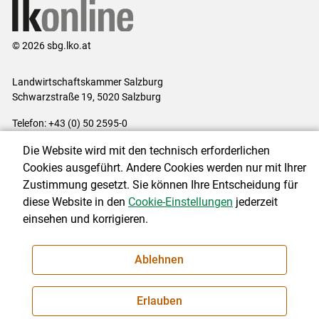
© 2026 sbg.lko.at
Landwirtschaftskammer Salzburg
Schwarzstraße 19, 5020 Salzburg
Telefon: +43 (0) 50 2595-0
E-Mail:
office@lk-salzburg.at
Die Website wird mit den technisch erforderlichen
Impressum
|
Kontakt
|
Datenschutzerklärung
|
Barrierefreiheit
|
Cookies ausgeführt. Andere Cookies werden nur mit Ihrer
Cookie-Einstellungen
Zustimmung gesetzt. Sie können Ihre Entscheidung für
diese Website in den
Cookie-Einstellungen
jederzeit
einsehen und korrigieren.
NEWSLETTER
Ablehnen
Erlauben