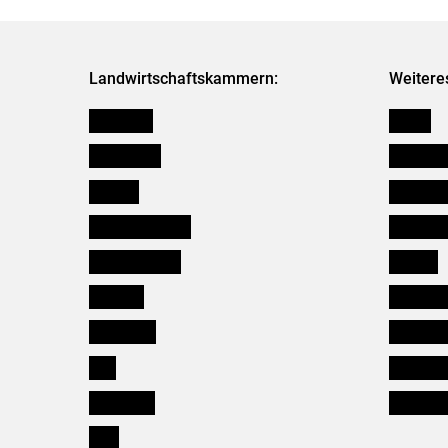
Landwirtschaftskammern:
Weitere
Österreich
Presse
Burgenland
Bezirksb
Kärnten
Mitarbeit
Niederösterreich
Salzburg
Oberösterreich
Karriere
Salzburg
Verbänd
Steiermark
Kleinanz
Tirol
Wildökol
Vorarlberg
Downloa
Wien