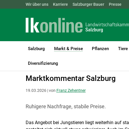
Landwirtschaftskammern:
Wir über uns
Karriere
Salzburger Bauer
ÖSTERREICH
BGLD
Presse
KTN
Salzburg
Markt & Preise
Pflanzen
Tiere
(current)1
LK Salzburg
Markt & Preise
Schlachtrinder
Diversifizierung
Marktkommentar Salzburg
19.03.2026 | von
Franz Zehentner
Ruhigere Nachfrage, stabile Preise.
Das Angebot bei Jungstieren liegt weiterhin auf st