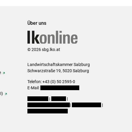
Über uns
© 2026 sbg.lko.at
Landwirtschaftskammer Salzburg
Schwarzstraße 19, 5020 Salzburg
e
Telefon: +43 (0) 50 2595-0
E-Mail:
office@lk-salzburg.at
I)
Impressum
|
Kontakt
|
Datenschutzerklärung
|
Barrierefreiheit
|
Cookie-Einstellungen