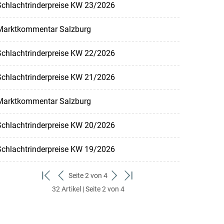
Schlachtrinderpreise KW 23/2026
Marktkommentar Salzburg
Schlachtrinderpreise KW 22/2026
Schlachtrinderpreise KW 21/2026
Marktkommentar Salzburg
Schlachtrinderpreise KW 20/2026
Schlachtrinderpreise KW 19/2026
Seite 2 von 4
zum
zurück
weiter
zum
32 Artikel | Seite 2 von 4
ersten
zum
zum
letzten
Set
vorigen
nächsten
Set
Set
Set