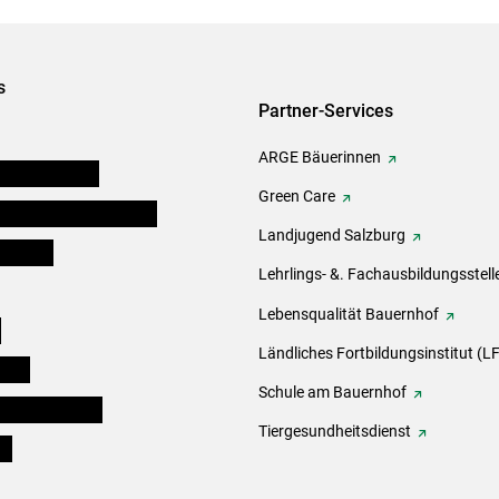
s
Partner-Services
ARGE Bäuerinnen
auernkammern
Green Care
erinnen und Mitarbeiter
Landjugend Salzburg
er Bauer
Lehrlings- &. Fachausbildungsstell
Lebensqualität Bauernhof
e
Ländliches Fortbildungsinstitut (LF
eigen
Schule am Bauernhof
ogisches Forum
Tiergesundheitsdienst
ds