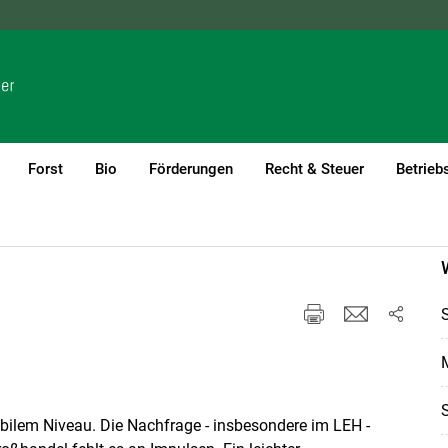
NÖ
OÖ
SBG
STMK
TIROL
VBG
WIEN
Forst
Bio
Förderungen
Recht & Steuer
Betrieb
abilem Niveau. Die Nachfrage - insbesondere im LEH -
Skip to main content