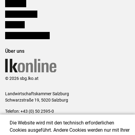
Downloads
Salzburger Bauer
lk Planbau
Bezirksbauernkammern
Über uns
© 2026 sbg.lko.at
Landwirtschaftskammer Salzburg
Schwarzstraße 19, 5020 Salzburg
Telefon: +43 (0) 50 2595-0
E-Mail:
office@lk-salzburg.at
Die Website wird mit den technisch erforderlichen
Impressum
|
Kontakt
|
Datenschutzerklärung
|
Barrierefreiheit
|
Cookies ausgeführt. Andere Cookies werden nur mit Ihrer
Cookie-Einstellungen