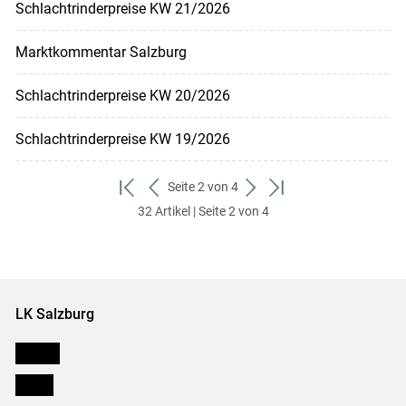
Schlachtrinderpreise KW 21/2026
Marktkommentar Salzburg
Schlachtrinderpreise KW 20/2026
Schlachtrinderpreise KW 19/2026
Seite 2 von 4
zum
zurück
weiter
zum
32 Artikel | Seite 2 von 4
ersten
zum
zum
letzten
Set
vorigen
nächsten
Set
Set
Set
LK Salzburg
Karriere
Presse